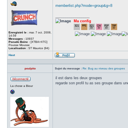
memberlist.php?mode=group&g=8
_________________
Ma config
Enregistré le :
mar. 7 oct. 2008,
14:59
Messages :
10937
Pseudo Boinc :
[XTBA>XTC]
Pousse Mousse
Localisation :
ST Maurice (94)
Haut
Profil
poulpito
Sujet du message :
Re: Bug au niveau des groupes
il est dans les deux groupes
regarde son profil tu as ses groupe dans une
Hors
La chose a Biour
ligne