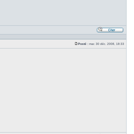
Répond
en
citant
Posté :
mar. 30 déc. 2008, 18:33
le
Message
messa