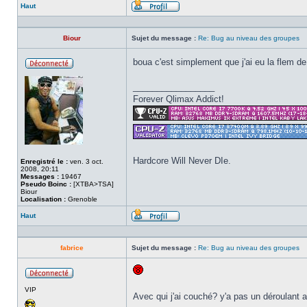
Haut
Profil
Biour
Sujet du message :
Re: Bug au niveau des groupes
boua c'est simplement que j'ai eu la flem de
Hors
ligne
_________________
Forever Qlimax Addict!
Hardcore Will Never DIe.
Enregistré le :
ven. 3 oct.
2008, 20:11
Messages :
19467
Pseudo Boinc :
[XTBA>TSA]
Biour
Localisation :
Grenoble
Haut
Profil
fabrice
Sujet du message :
Re: Bug au niveau des groupes
Hors
VIP
ligne
Avec qui j'ai couché? y'a pas un déroulant 