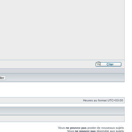
Répond
en
citant
le
messa
Heures au format
UTC+03:00
Vous
ne pouvez pas
poster de nouveaux sujets
Vous
ne pouvez pas
répondre aux sujets