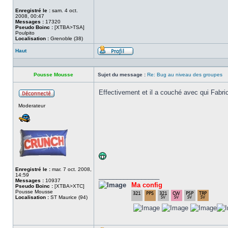
Enregistré le :
sam. 4 oct.
2008, 00:47
Messages :
17320
Pseudo Boinc :
[XTBA>TSA]
Poulpito
Localisation :
Grenoble (38)
Haut
Profil
Pousse Mousse
Sujet du message :
Re: Bug au niveau des groupes
Effectivement et il a couché avec qui Fabr
Hors
Moderateur
ligne
Enregistré le :
mar. 7 oct. 2008,
14:59
_________________
Messages :
10937
Ma config
Pseudo Boinc :
[XTBA>XTC]
Pousse Mousse
Localisation :
ST Maurice (94)