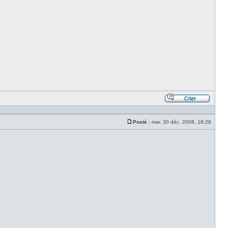
Répond
en
citant
Posté :
mar. 30 déc. 2008, 18:28
le
Message
messa