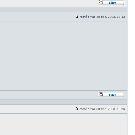
Répond
en
citant
Posté :
mar. 30 déc. 2008, 18:42
le
Message
messa
Répond
en
citant
Posté :
mar. 30 déc. 2008, 18:56
le
Message
messa