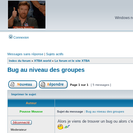
Windows ne 
Connexion
Messages sans réponse
|
Sujets actifs
Index du forum
»
XTBA world
»
Le forum et le site XTBA
Bug au niveau des groupes
Page
1
sur
1
[ 5 messages ]
Poster un nouveau sujet
Répondre au sujet
Imprimer le sujet
Auteur
Pousse Mousse
Sujet du message :
Bug au niveau des groupes
Alors je viens de trouver un bug ou alors c'
Hors
Moderateur
ligne