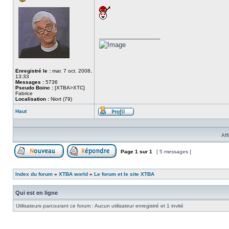
_________________
Enregistré le :
mar. 7 oct. 2008,
13:33
Messages :
5736
Pseudo Boinc :
[XTBA>XTC]
Fabrice
Localisation :
Niort (79)
Haut
Profil
Aff
Page
1
sur
1
[ 5 messages ]
Poster un nouveau sujet
Répondre au sujet
Index du forum
»
XTBA world
»
Le forum et le site XTBA
Qui est en ligne
Utilisateurs parcourant ce forum : Aucun utilisateur enregistré et 1 invité