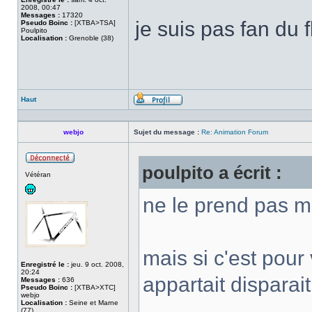
2008, 00:47
Messages :
17320
je suis pas fan du 
Pseudo Boinc :
[XTBA>TSA]
Poulpito
Localisation :
Grenoble (38)
Haut
Profil
webjo
Sujet du message :
Re: Animation Forum
poulpito a écrit :
Hors
Vétéran
ligne
ne le prend pas m
mais si c'est pour
Enregistré le :
jeu. 9 oct. 2008,
20:24
appartait disparai
Messages :
636
Pseudo Boinc :
[XTBA>XTC]
webjo
Localisation :
Seine et Marne
(77)