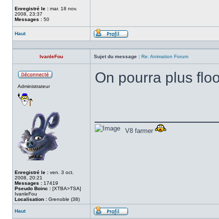
Enregistré le :
mar. 18 nov.
2008, 23:37
Messages :
50
Haut
Profil
IvanleFou
Sujet du message :
Re: Animation Forum
On pourra plus flo
Hors
Administrateur
ligne
______________
V8 farmer
Enregistré le :
ven. 3 oct.
2008, 20:21
Messages :
17419
Pseudo Boinc :
[XTBA>TSA]
IvanleFou
Localisation :
Grenoble (38)
Haut
Profil