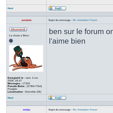
Haut
Profil
poulpito
Sujet du message :
Re: Animation Forum
ben sur le forum o
Hors
La chose a Biour
ligne
l'aime bien
Enregistré le :
sam. 4 oct.
2008, 00:47
Messages :
17320
Pseudo Boinc :
[XTBA>TSA]
Poulpito
Localisation :
Grenoble (38)
Haut
Profil
webjo
Sujet du message :
Re: Animation Forum