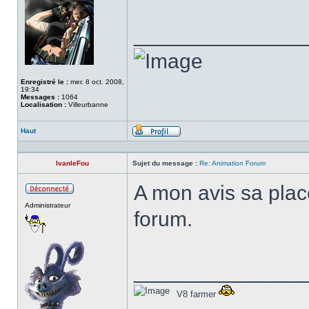
______________
Enregistré le :
mer. 8 oct. 2008,
19:34
Messages :
1064
Localisation :
Villeurbanne
Haut
Profil
IvanleFou
Sujet du message :
Re: Animation Forum
A mon avis sa place
Hors
Administrateur
ligne
forum.
______________
V8 farmer