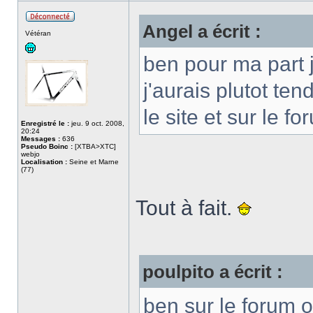
Angel a écrit :
Hors
Vétéran
ligne
ben pour ma part 
j'aurais plutot te
le site et sur le
Enregistré le :
jeu. 9 oct. 2008,
20:24
Messages :
636
Pseudo Boinc :
[XTBA>XTC]
webjo
Localisation :
Seine et Marne
(77)
Tout à fait.
poulpito a écrit :
ben sur le forum 