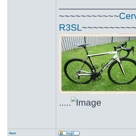
______________
~~~~~~~~~~~
Cer
R3SL
~~~~~~~~~
.....
Haut