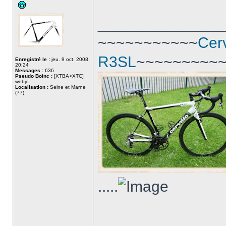
______________
~~~~~~~~~~~
Cer
R3SL
~~~~~~~~~
Enregistré le :
jeu. 9 oct. 2008,
20:24
Messages :
636
Pseudo Boinc :
[XTBA>XTC]
webjo
Localisation :
Seine et Marne
(77)
.....