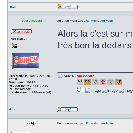
Haut
Profil
Pousse Mousse
Sujet du message :
Re: Animation Forum
Alors la c'est sur 
Hors
Moderateur
ligne
très bon la dedan
______________
Ma config
Enregistré le :
mar. 7 oct. 2008,
14:59
Messages :
10937
Pseudo Boinc :
[XTBA>XTC]
Pousse Mousse
Localisation :
ST Maurice (94)
Haut
Profil
webjo
Sujet du message :
Re: Animation Forum