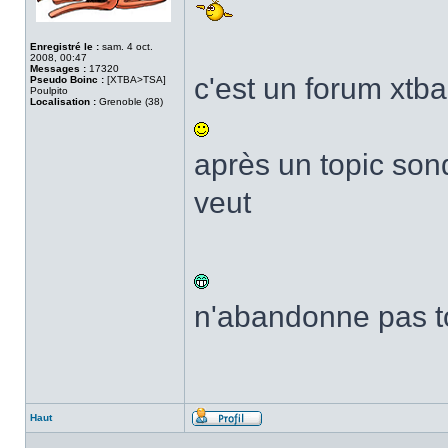
Enregistré le :
sam. 4 oct.
2008, 00:47
Messages :
17320
c'est un forum xtb
Pseudo Boinc :
[XTBA>TSA]
Poulpito
Localisation :
Grenoble (38)
après un topic son
veut
n'abandonne pas t
Haut
Profil