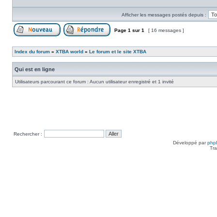
Afficher les messages postés depuis :
Page
1
sur
1
[ 16 messages ]
Poster un nouveau sujet
Répondre au sujet
Index du forum
»
XTBA world
»
Le forum et le site XTBA
Qui est en ligne
Utilisateurs parcourant ce forum : Aucun utilisateur enregistré et 1 invité
Rechercher :
Développé par
php
Tra