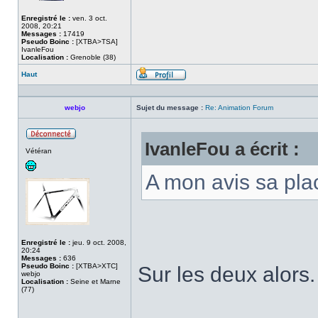
Enregistré le :
ven. 3 oct.
2008, 20:21
Messages :
17419
Pseudo Boinc :
[XTBA>TSA]
IvanleFou
Localisation :
Grenoble (38)
Haut
Profil
webjo
Sujet du message :
Re: Animation Forum
IvanleFou a écrit :
Hors
Vétéran
ligne
A mon avis sa plac
Enregistré le :
jeu. 9 oct. 2008,
20:24
Messages :
636
Pseudo Boinc :
[XTBA>XTC]
Sur les deux alors
webjo
Localisation :
Seine et Marne
(77)