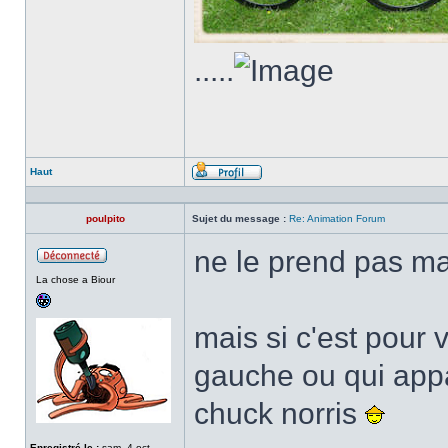
.....
Haut
Profil
poulpito
Sujet du message :
Re: Animation Forum
ne le prend pas ma
Hors
La chose a Biour
ligne
mais si c'est pour 
gauche ou qui appar
chuck norris
Enregistré le :
sam. 4 oct.