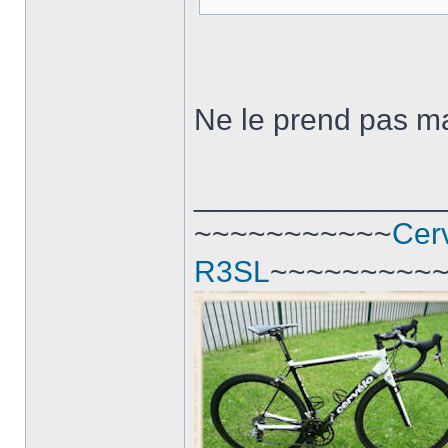
Ne le prend pas ma
______________
~~~~~~~~~~~
Cer
R3SL
~~~~~~~~~