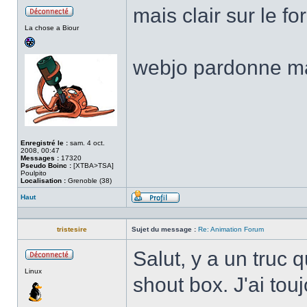
mais clair sur le f
Hors
La chose a Biour
ligne
webjo pardonne ma
Enregistré le :
sam. 4 oct.
2008, 00:47
Messages :
17320
Pseudo Boinc :
[XTBA>TSA]
Poulpito
Localisation :
Grenoble (38)
Haut
Profil
tristesire
Sujet du message :
Re: Animation Forum
Salut, y a un truc 
Hors
Linux
ligne
shout box. J'ai tou