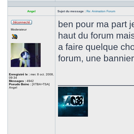
Profil
Angel
Sujet du message :
Re: Animation Forum
ben pour ma part j
Hors
Moderateur
ligne
haut du forum mais
a faire quelque chos
forum, une bannie
Enregistré le :
mer. 8 oct. 2008,
09:34
______________
Messages :
4942
Pseudo Boinc :
[XTBA>TSA]
Angel