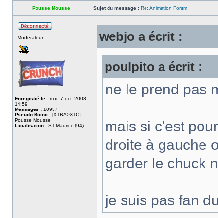
Pousse Mousse
Sujet du message :
Re: Animation Forum
webjo a écrit :
Hors
Moderateur
ligne
poulpito a écrit :
ne le prend pas 
Enregistré le :
mar. 7 oct. 2008,
14:59
Messages :
10937
Pseudo Boinc :
[XTBA>XTC]
Pousse Mousse
mais si c'est pou
Localisation :
ST Maurice (94)
droite à gauche o
garder le chuck n
je suis pas fan du