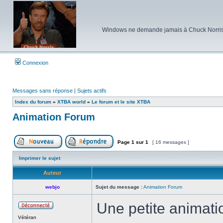
Windows ne demande jamais à Chuck Norris d'e
Connexion
Messages sans réponse
|
Sujets actifs
Index du forum
»
XTBA world
»
Le forum et le site XTBA
Animation Forum
Page
1
sur
1
[ 16 messages ]
Poster un nouveau sujet
Répondre au sujet
Imprimer le sujet
Auteur
webjo
Sujet du message :
Animation Forum
Une petite animati
Hors
Vétéran
ligne