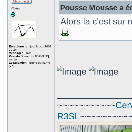
Pousse Mousse a écr
Hors
Vétéran
ligne
Alors la c'est sur
Enregistré le :
jeu. 9 oct. 2008,
20:24
Messages :
636
Pseudo Boinc :
[XTBA>XTC]
webjo
Localisation :
Seine et Marne
(77)
______________
~~~~~~~~~~~
Cer
R3SL
~~~~~~~~~