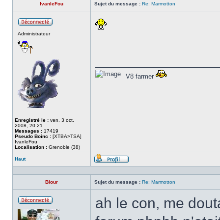
IvanleFou
Sujet du message :
Re: Marmotton
Hors
Administrateur
ligne
______________
V8 farmer
Enregistré le :
ven. 3 oct.
2008, 20:21
Messages :
17419
Pseudo Boinc :
[XTBA>TSA]
IvanleFou
Localisation :
Grenoble (38)
Haut
Profil
Biour
Sujet du message :
Re: Marmotton
ah le con, me dout
Hors
ligne