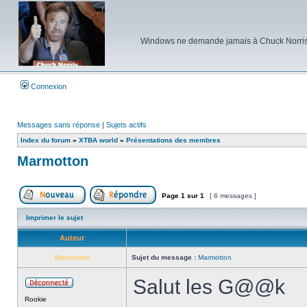
Windows ne demande jamais à Chuck Norris d'e
Connexion
Messages sans réponse
|
Sujets actifs
Index du forum
»
XTBA world
»
Présentations des membres
Marmotton
Page
1
sur
1
[ 6 messages ]
Poster un nouveau sujet
Répondre au sujet
Imprimer le sujet
Auteur
Marmotton
Sujet du message :
Marmotton
Salut les G@@k
Hors
Rookie
ligne