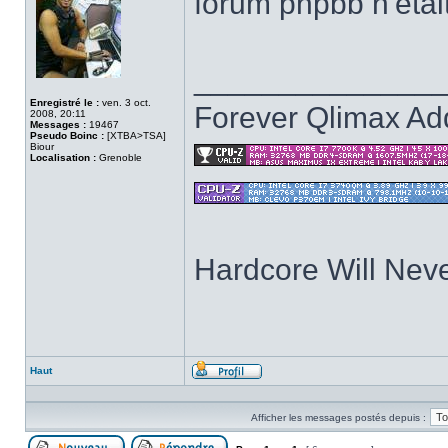
forum phpbb n'etai
______________
Enregistré le :
ven. 3 oct.
Forever Qlimax Add
2008, 20:11
Messages :
19467
Pseudo Boinc :
[XTBA>TSA]
Biour
Localisation :
Grenoble
Hardcore Will Neve
Haut
Profil
Afficher les messages postés depuis :