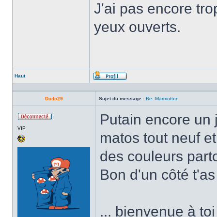
J'ai pas encore tro
yeux ouverts.
Haut
Profil
Dodo29
Sujet du message :
Re: Marmotton
Putain encore un 
Hors
VIP
ligne
matos tout neuf et 
des couleurs parto
Bon d'un côté t'a
... bienvenue à to