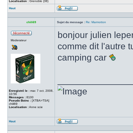
Localisation :
Grenoble (38)
Haut
Profil
chili69
Sujet du message :
Re: Marmotton
bonjour julien lep
Hors
Moderateur
ligne
comme dit l'autre 
camping car
______________
Enregistré le :
mar. 7 oct. 2008,
10:56
Messages :
8100
Pseudo Boinc :
[XTBA>TSA]
chili69
Localisation :
Anne scie
Haut
Profil