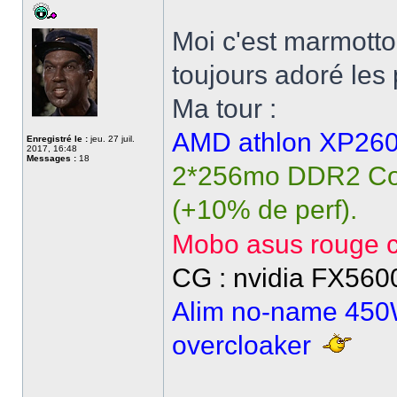
Moi c'est marmotton
toujours adoré les
Ma tour :
AMD athlon XP26
Enregistré le :
jeu. 27 juil.
2017, 16:48
Messages :
18
2*256mo DDR2 Cors
(+10% de perf).
Mobo asus rouge c
CG : nvidia FX56
Alim no-name 450W
overcloaker