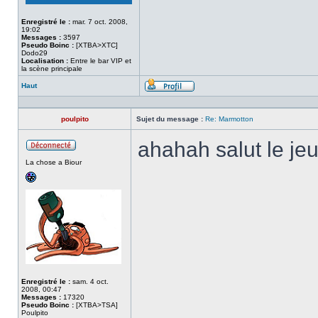
Enregistré le :
mar. 7 oct. 2008,
19:02
Messages :
3597
Pseudo Boinc :
[XTBA>XTC]
Dodo29
Localisation :
Entre le bar VIP et
la scène principale
Haut
Profil
poulpito
Sujet du message :
Re: Marmotton
ahahah salut le j
Hors
La chose a Biour
ligne
Enregistré le :
sam. 4 oct.
2008, 00:47
Messages :
17320
Pseudo Boinc :
[XTBA>TSA]
Poulpito