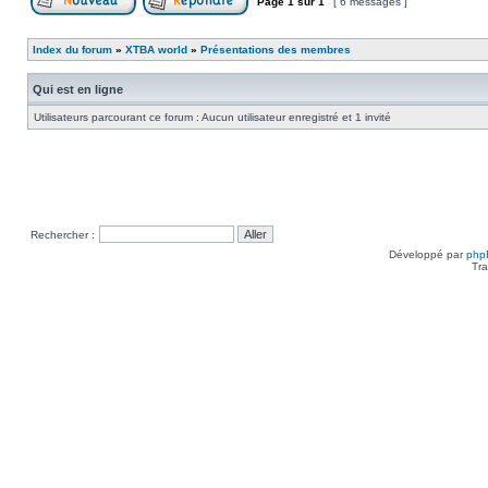
Page
1
sur
1
[ 6 messages ]
Poster un nouveau sujet
Répondre au sujet
Index du forum
»
XTBA world
»
Présentations des membres
Qui est en ligne
Utilisateurs parcourant ce forum : Aucun utilisateur enregistré et 1 invité
Rechercher :
Développé par
php
Tra