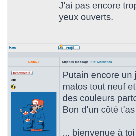
J'ai pas encore tro
yeux ouverts.
Haut
Profil
Dodo29
Sujet du message :
Re: Marmotton
Putain encore un 
Hors
VIP
ligne
matos tout neuf et 
des couleurs parto
Bon d'un côté t'a
... bienvenue à to