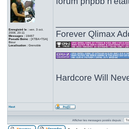
forum phpbb n'etai
______________
Enregistré le :
ven. 3 oct.
Forever Qlimax Add
2008, 20:11
Messages :
19467
Pseudo Boinc :
[XTBA>TSA]
Biour
Localisation :
Grenoble
Hardcore Will Neve
Haut
Profil
Afficher les messages postés depuis :