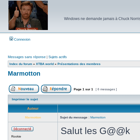
Windows ne demande jamais à Chuck Norris d'e
Connexion
Messages sans réponse
|
Sujets actifs
Index du forum
»
XTBA world
»
Présentations des membres
Marmotton
Page
1
sur
1
[ 6 messages ]
Poster un nouveau sujet
Répondre au sujet
Imprimer le sujet
Auteur
Marmotton
Sujet du message :
Marmotton
Salut les G@@k
Hors
Rookie
ligne