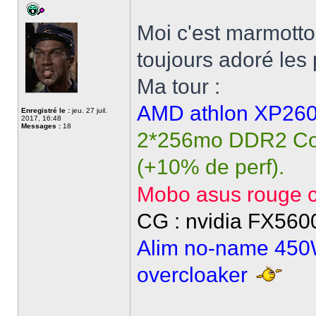
Moi c'est marmotton
toujours adoré les
Ma tour :
AMD athlon XP26
Enregistré le :
jeu. 27 juil.
2017, 16:48
Messages :
18
2*256mo DDR2 Cors
(+10% de perf).
Mobo asus rouge c
CG : nvidia FX56
Alim no-name 450W
overcloaker