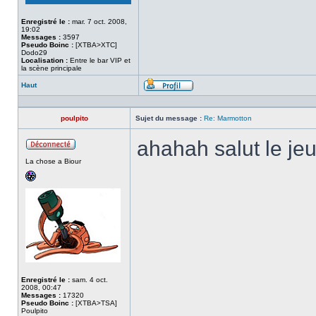
Enregistré le :
mar. 7 oct. 2008,
19:02
Messages :
3597
Pseudo Boinc :
[XTBA>XTC]
Dodo29
Localisation :
Entre le bar VIP et
la scène principale
Haut
Profil
poulpito
Sujet du message :
Re: Marmotton
ahahah salut le j
Hors
La chose a Biour
ligne
Enregistré le :
sam. 4 oct.
2008, 00:47
Messages :
17320
Pseudo Boinc :
[XTBA>TSA]
Poulpito