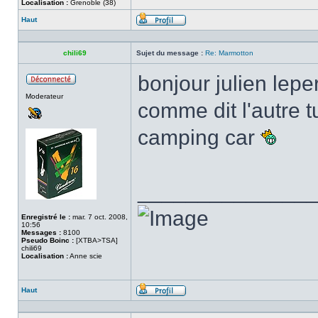
Localisation :
Grenoble (38)
Haut
Profil
chili69
Sujet du message :
Re: Marmotton
bonjour julien lep
Hors
Moderateur
ligne
comme dit l'autre 
camping car
______________
Enregistré le :
mar. 7 oct. 2008,
10:56
Messages :
8100
Pseudo Boinc :
[XTBA>TSA]
chili69
Localisation :
Anne scie
Haut
Profil