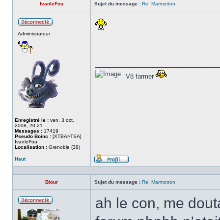
IvanleFou
Sujet du message :
Re: Marmotton
Hors
Administrateur
ligne
______________
V8 farmer
Enregistré le :
ven. 3 oct.
2008, 20:21
Messages :
17419
Pseudo Boinc :
[XTBA>TSA]
IvanleFou
Localisation :
Grenoble (38)
Haut
Profil
Biour
Sujet du message :
Re: Marmotton
ah le con, me dout
Hors
ligne