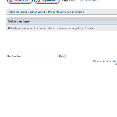
Page
1
sur
1
[ 6 messages ]
Poster un nouveau sujet
Répondre au sujet
Index du forum
»
XTBA world
»
Présentations des membres
Qui est en ligne
Utilisateurs parcourant ce forum : Aucun utilisateur enregistré et 1 invité
Rechercher :
Développé par
php
Tra