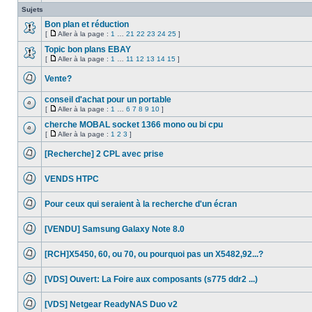
sujet
Sujets
est
verrouillé,
Bon plan et réduction
vous
[
Aller à la page :
1
…
21
22
23
24
25
]
ne
Aucun
Aller
pouvez
message
à
Topic bon plans EBAY
pas
non
la
[
Aller à la page :
1
…
11
12
13
14
15
]
modifier
lu
Aucun
page
Aller
de
message
à
messages
Vente?
non
la
ou
lu
Aucun
page
poster
message
de
conseil d'achat pour un portable
non
réponse.
[
Aller à la page :
1
…
6
7
8
9
10
]
lu
Aucun
Aller
message
à
cherche MOBAL socket 1366 mono ou bi cpu
non
la
[
Aller à la page :
1
2
3
]
lu
Aucun
page
Aller
message
à
[Recherche] 2 CPL avec prise
non
la
lu
Aucun
page
message
VENDS HTPC
non
lu
Aucun
message
Pour ceux qui seraient à la recherche d'un écran
non
lu
Aucun
message
[VENDU] Samsung Galaxy Note 8.0
non
lu
Aucun
message
[RCH]X5450, 60, ou 70, ou pourquoi pas un X5482,92...?
non
lu
Aucun
message
[VDS] Ouvert: La Foire aux composants (s775 ddr2 ...)
non
lu
Aucun
message
[VDS] Netgear ReadyNAS Duo v2
non
lu