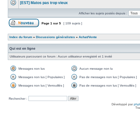
[EST] Matos pas trop vieux
non
lu
Aucun
message
Afficher les sujets postés depuis :
non
lu
Page
1
sur
5
[ 109 sujets ]
Poster un nouveau sujet
Index du forum
»
Discussions généralistes
»
Achat/Vente
Qui est en ligne
Utilisateurs parcourant ce forum : Aucun utilisateur enregistré et 1 invité
Messages non lus
Aucun message non lu
Messages
Aucun
non
message
Messages non lus [ Populaires ]
Pas de messages non lus [ Populaires ]
lus
non
Messages
Pas
lu
non
de
Messages non lus [ Verrouillés ]
Pas de messages non lus [ Verrouillés ]
lus
messages
Messages
Pas
[
non
non
de
Populaires
lus
lus
messages
Rechercher :
]
[
[
non
Populaires
Verrouillés
lus
Développé par
php
]
]
[
Tra
Verrouillés
]