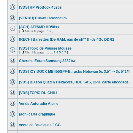
Aucun
message
[VDS] HP ProBook 4520s
non
lu
Aucun
message
[VENDU] Huawei Ascend P6
non
lu
Aucun
message
[ACH] ATI/AMD HD58xx
non
[
Aller à la page :
1
2
]
lu
Aucun
Aller
message
à
[RECH] Barrettes (De RAM, pas de sh** !!) de 4Go DDR2
non
la
lu
Aucun
page
message
[VDS] Topic de Pousse Mousse
non
[
Aller à la page :
1
…
3
4
5
6
7
]
lu
Aucun
Aller
message
à
Cherche Ecran Samsung 2232bw
non
la
lu
Aucun
page
message
[VDS] ICY DOCK MB455SPF-B, racks Hotswap 5x 3,5" -> 3x 5"1/4
non
lu
Aucun
message
[VDS] BiXeon Quad & Hexacore, HDD SAS, GPU, carte encodage..
non
lu
Aucun
message
[VDS] TOPIC DU CHILI
non
lu
Aucun
message
Vends Autoradio Alpine
non
lu
Aucun
message
(ach) carte graphique
non
lu
Aucun
message
vente de "quelques " CG
non
lu
Aucun
message