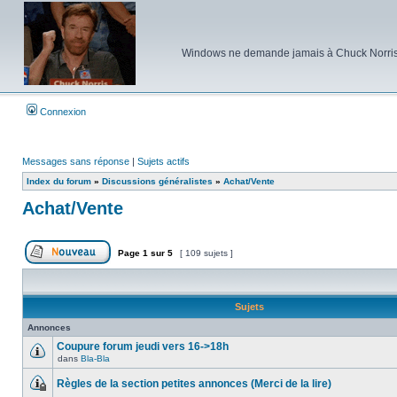
Windows ne demande jamais à Chuck Norris d'e
Connexion
Messages sans réponse
|
Sujets actifs
Index du forum
»
Discussions généralistes
»
Achat/Vente
Achat/Vente
Page
1
sur
5
[ 109 sujets ]
Poster un nouveau sujet
Sujets
Annonces
Coupure forum jeudi vers 16->18h
dans
Bla-Bla
Aucun
message
Règles de la section petites annonces (Merci de la lire)
non
lu
Ce