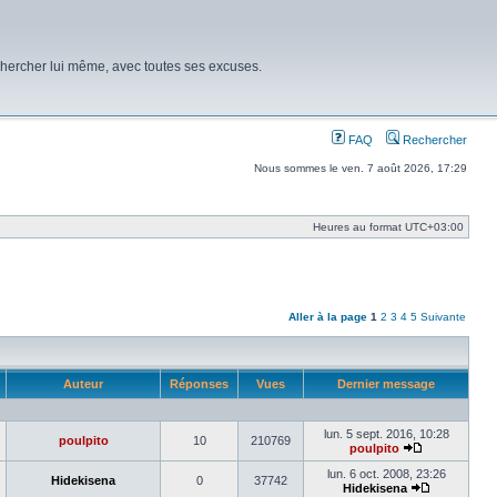
chercher lui même, avec toutes ses excuses.
FAQ
Rechercher
Nous sommes le ven. 7 août 2026, 17:29
Heures au format
UTC+03:00
Aller à la page
1
2
3
4
5
Suivante
Auteur
Réponses
Vues
Dernier message
lun. 5 sept. 2016, 10:28
poulpito
10
210769
poulpito
Voir
le
lun. 6 oct. 2008, 23:26
Hidekisena
0
37742
dernier
Hidekisena