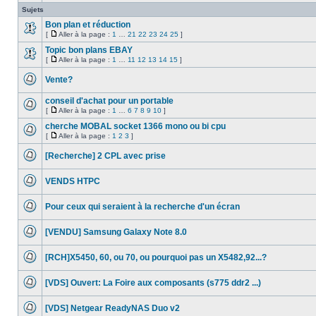
sujet
Sujets
est
verrouillé,
Bon plan et réduction
vous
[
Aller à la page :
1
…
21
22
23
24
25
]
ne
Aucun
Aller
pouvez
message
à
Topic bon plans EBAY
pas
non
la
[
Aller à la page :
1
…
11
12
13
14
15
]
modifier
lu
Aucun
page
Aller
de
message
à
messages
Vente?
non
la
ou
lu
Aucun
page
poster
message
de
conseil d'achat pour un portable
non
réponse.
[
Aller à la page :
1
…
6
7
8
9
10
]
lu
Aucun
Aller
message
à
cherche MOBAL socket 1366 mono ou bi cpu
non
la
[
Aller à la page :
1
2
3
]
lu
Aucun
page
Aller
message
à
[Recherche] 2 CPL avec prise
non
la
lu
Aucun
page
message
VENDS HTPC
non
lu
Aucun
message
Pour ceux qui seraient à la recherche d'un écran
non
lu
Aucun
message
[VENDU] Samsung Galaxy Note 8.0
non
lu
Aucun
message
[RCH]X5450, 60, ou 70, ou pourquoi pas un X5482,92...?
non
lu
Aucun
message
[VDS] Ouvert: La Foire aux composants (s775 ddr2 ...)
non
lu
Aucun
message
[VDS] Netgear ReadyNAS Duo v2
non
lu