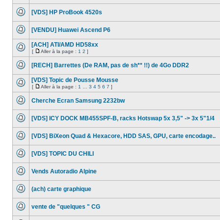
Aucun
message
[VDS] HP ProBook 4520s
non
lu
Aucun
message
[VENDU] Huawei Ascend P6
non
lu
Aucun
message
[ACH] ATI/AMD HD58xx
non
[
Aller à la page :
1
2
]
lu
Aucun
Aller
message
à
[RECH] Barrettes (De RAM, pas de sh** !!) de 4Go DDR2
non
la
lu
Aucun
page
message
[VDS] Topic de Pousse Mousse
non
[
Aller à la page :
1
…
3
4
5
6
7
]
lu
Aucun
Aller
message
à
Cherche Ecran Samsung 2232bw
non
la
lu
Aucun
page
message
[VDS] ICY DOCK MB455SPF-B, racks Hotswap 5x 3,5" -> 3x 5"1/4
non
lu
Aucun
message
[VDS] BiXeon Quad & Hexacore, HDD SAS, GPU, carte encodage..
non
lu
Aucun
message
[VDS] TOPIC DU CHILI
non
lu
Aucun
message
Vends Autoradio Alpine
non
lu
Aucun
message
(ach) carte graphique
non
lu
Aucun
message
vente de "quelques " CG
non
lu
Aucun
message