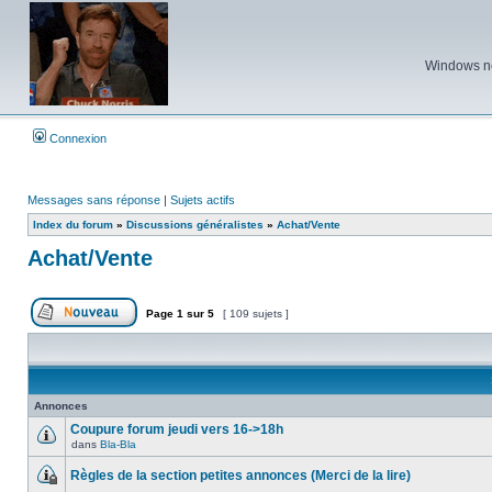
Windows ne 
Connexion
Messages sans réponse
|
Sujets actifs
Index du forum
»
Discussions généralistes
»
Achat/Vente
Achat/Vente
Page
1
sur
5
[ 109 sujets ]
Poster un nouveau sujet
Annonces
Coupure forum jeudi vers 16->18h
dans
Bla-Bla
Aucun
message
Règles de la section petites annonces (Merci de la lire)
non
lu
Ce