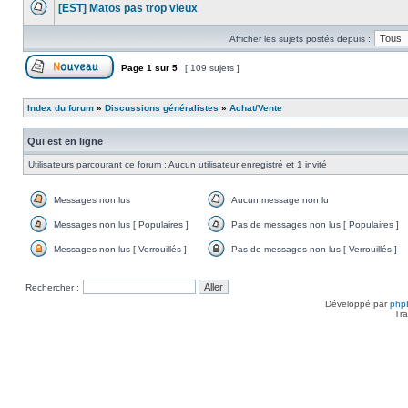
[EST] Matos pas trop vieux
non
lu
Aucun
message
Afficher les sujets postés depuis :
non
lu
Page
1
sur
5
[ 109 sujets ]
Poster un nouveau sujet
Index du forum
»
Discussions généralistes
»
Achat/Vente
Qui est en ligne
Utilisateurs parcourant ce forum : Aucun utilisateur enregistré et 1 invité
Messages non lus
Aucun message non lu
Messages
Aucun
non
message
Messages non lus [ Populaires ]
Pas de messages non lus [ Populaires ]
lus
non
Messages
Pas
lu
non
de
Messages non lus [ Verrouillés ]
Pas de messages non lus [ Verrouillés ]
lus
messages
Messages
Pas
[
non
non
de
Populaires
lus
lus
messages
Rechercher :
]
[
[
non
Populaires
Verrouillés
lus
Développé par
php
]
]
[
Tra
Verrouillés
]