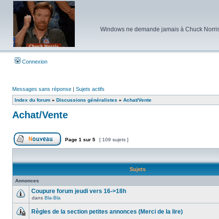
Windows ne demande jamais à Chuck Norris d'e
Connexion
Messages sans réponse
|
Sujets actifs
Index du forum
»
Discussions généralistes
»
Achat/Vente
Achat/Vente
Page
1
sur
5
[ 109 sujets ]
Poster un nouveau sujet
Sujets
Annonces
Coupure forum jeudi vers 16->18h
dans
Bla-Bla
Aucun
message
Règles de la section petites annonces (Merci de la lire)
non
lu
Ce