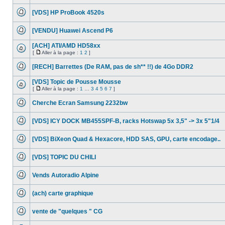
Aucun
message
[VDS] HP ProBook 4520s
non
lu
Aucun
message
[VENDU] Huawei Ascend P6
non
lu
Aucun
message
[ACH] ATI/AMD HD58xx
non
[
Aller à la page :
1
2
]
lu
Aucun
Aller
message
à
[RECH] Barrettes (De RAM, pas de sh** !!) de 4Go DDR2
non
la
lu
Aucun
page
message
[VDS] Topic de Pousse Mousse
non
[
Aller à la page :
1
…
3
4
5
6
7
]
lu
Aucun
Aller
message
à
Cherche Ecran Samsung 2232bw
non
la
lu
Aucun
page
message
[VDS] ICY DOCK MB455SPF-B, racks Hotswap 5x 3,5" -> 3x 5"1/4
non
lu
Aucun
message
[VDS] BiXeon Quad & Hexacore, HDD SAS, GPU, carte encodage..
non
lu
Aucun
message
[VDS] TOPIC DU CHILI
non
lu
Aucun
message
Vends Autoradio Alpine
non
lu
Aucun
message
(ach) carte graphique
non
lu
Aucun
message
vente de "quelques " CG
non
lu
Aucun
message