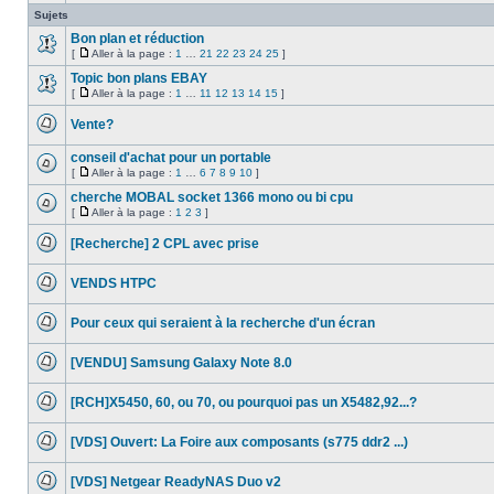
sujet
Sujets
est
verrouillé,
Bon plan et réduction
vous
[
Aller à la page :
1
…
21
22
23
24
25
]
ne
Aucun
Aller
pouvez
message
à
Topic bon plans EBAY
pas
non
la
[
Aller à la page :
1
…
11
12
13
14
15
]
modifier
lu
Aucun
page
Aller
de
message
à
messages
Vente?
non
la
ou
lu
Aucun
page
poster
message
de
conseil d'achat pour un portable
non
réponse.
[
Aller à la page :
1
…
6
7
8
9
10
]
lu
Aucun
Aller
message
à
cherche MOBAL socket 1366 mono ou bi cpu
non
la
[
Aller à la page :
1
2
3
]
lu
Aucun
page
Aller
message
à
[Recherche] 2 CPL avec prise
non
la
lu
Aucun
page
message
VENDS HTPC
non
lu
Aucun
message
Pour ceux qui seraient à la recherche d'un écran
non
lu
Aucun
message
[VENDU] Samsung Galaxy Note 8.0
non
lu
Aucun
message
[RCH]X5450, 60, ou 70, ou pourquoi pas un X5482,92...?
non
lu
Aucun
message
[VDS] Ouvert: La Foire aux composants (s775 ddr2 ...)
non
lu
Aucun
message
[VDS] Netgear ReadyNAS Duo v2
non
lu