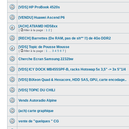
Aucun
message
[VDS] HP ProBook 4520s
non
lu
Aucun
message
[VENDU] Huawei Ascend P6
non
lu
Aucun
message
[ACH] ATI/AMD HD58xx
non
[
Aller à la page :
1
2
]
lu
Aucun
Aller
message
à
[RECH] Barrettes (De RAM, pas de sh** !!) de 4Go DDR2
non
la
lu
Aucun
page
message
[VDS] Topic de Pousse Mousse
non
[
Aller à la page :
1
…
3
4
5
6
7
]
lu
Aucun
Aller
message
à
Cherche Ecran Samsung 2232bw
non
la
lu
Aucun
page
message
[VDS] ICY DOCK MB455SPF-B, racks Hotswap 5x 3,5" -> 3x 5"1/4
non
lu
Aucun
message
[VDS] BiXeon Quad & Hexacore, HDD SAS, GPU, carte encodage..
non
lu
Aucun
message
[VDS] TOPIC DU CHILI
non
lu
Aucun
message
Vends Autoradio Alpine
non
lu
Aucun
message
(ach) carte graphique
non
lu
Aucun
message
vente de "quelques " CG
non
lu
Aucun
message