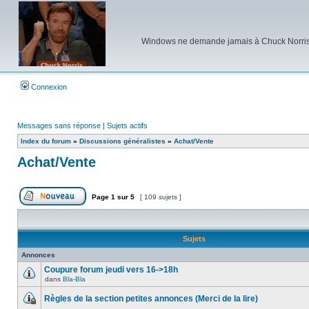
Windows ne demande jamais à Chuck Norris d'e
Connexion
Messages sans réponse
|
Sujets actifs
Index du forum
»
Discussions généralistes
»
Achat/Vente
Achat/Vente
Page
1
sur
5
[ 109 sujets ]
Poster un nouveau sujet
Sujets
Annonces
Coupure forum jeudi vers 16->18h
dans
Bla-Bla
Aucun
message
Règles de la section petites annonces (Merci de la lire)
non
lu
Ce