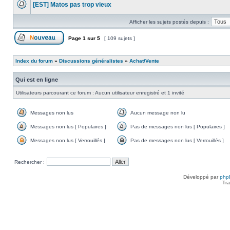
[EST] Matos pas trop vieux
non
lu
Aucun
message
Afficher les sujets postés depuis :
non
lu
Page
1
sur
5
[ 109 sujets ]
Poster un nouveau sujet
Index du forum
»
Discussions généralistes
»
Achat/Vente
Qui est en ligne
Utilisateurs parcourant ce forum : Aucun utilisateur enregistré et 1 invité
Messages non lus
Aucun message non lu
Messages
Aucun
non
message
Messages non lus [ Populaires ]
Pas de messages non lus [ Populaires ]
lus
non
Messages
Pas
lu
non
de
Messages non lus [ Verrouillés ]
Pas de messages non lus [ Verrouillés ]
lus
messages
Messages
Pas
[
non
non
de
Populaires
lus
lus
messages
Rechercher :
]
[
[
non
Populaires
Verrouillés
lus
]
]
[
Développé par
php
Verrouillés
Tra
]