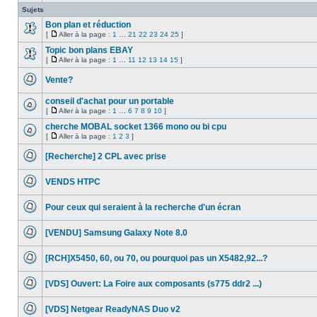
sujet
Sujets
est
verrouillé,
Bon plan et réduction
vous
[
Aller à la page :
1
…
21
22
23
24
25
]
ne
Aucun
Aller
pouvez
message
à
Topic bon plans EBAY
pas
non
la
[
Aller à la page :
1
…
11
12
13
14
15
]
modifier
lu
Aucun
page
Aller
de
message
à
messages
Vente?
non
la
ou
lu
Aucun
page
poster
message
de
conseil d'achat pour un portable
non
réponse.
[
Aller à la page :
1
…
6
7
8
9
10
]
lu
Aucun
Aller
message
à
cherche MOBAL socket 1366 mono ou bi cpu
non
la
[
Aller à la page :
1
2
3
]
lu
Aucun
page
Aller
message
à
[Recherche] 2 CPL avec prise
non
la
lu
Aucun
page
message
VENDS HTPC
non
lu
Aucun
message
Pour ceux qui seraient à la recherche d'un écran
non
lu
Aucun
message
[VENDU] Samsung Galaxy Note 8.0
non
lu
Aucun
message
[RCH]X5450, 60, ou 70, ou pourquoi pas un X5482,92...?
non
lu
Aucun
message
[VDS] Ouvert: La Foire aux composants (s775 ddr2 ...)
non
lu
Aucun
message
[VDS] Netgear ReadyNAS Duo v2
non
lu