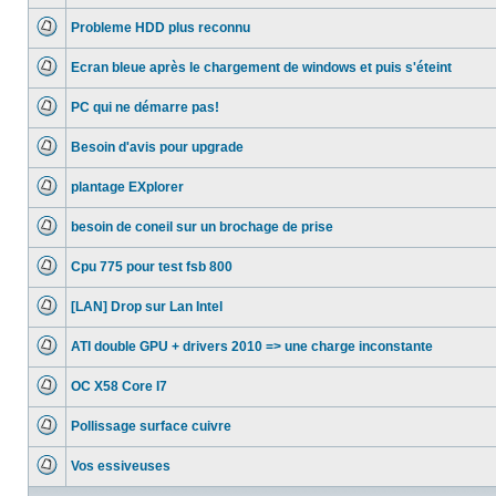
Aucun
message
Probleme HDD plus reconnu
non
lu
Aucun
message
Ecran bleue après le chargement de windows et puis s'éteint
non
lu
Aucun
message
PC qui ne démarre pas!
non
lu
Aucun
message
Besoin d'avis pour upgrade
non
lu
Aucun
message
plantage EXplorer
non
lu
Aucun
message
besoin de coneil sur un brochage de prise
non
lu
Aucun
message
Cpu 775 pour test fsb 800
non
lu
Aucun
message
[LAN] Drop sur Lan Intel
non
lu
Aucun
message
ATI double GPU + drivers 2010 => une charge inconstante
non
lu
Aucun
message
OC X58 Core I7
non
lu
Aucun
message
Pollissage surface cuivre
non
lu
Aucun
message
Vos essiveuses
non
lu
Aucun
message