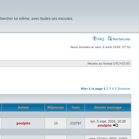
chercher lui même, avec toutes ses excuses.
FAQ
Rechercher
Nous sommes le sam. 8 août 2026, 07:52
Heures au format
UTC+03:00
Aller à la page
1
2
3
4
5
Suivante
Auteur
Réponses
Vues
Dernier message
lun. 5 sept. 2016, 10:28
poulpito
10
210797
poulpito
Voir
le
dernier
mer. 13 janv. 2021, 10:52