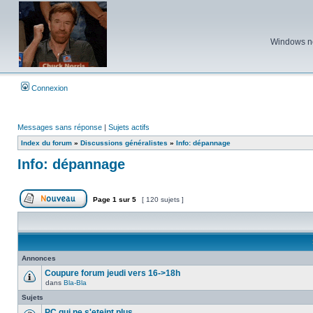
Windows ne 
Connexion
Messages sans réponse
|
Sujets actifs
Index du forum
»
Discussions généralistes
»
Info: dépannage
Info: dépannage
Page
1
sur
5
[ 120 sujets ]
Poster un nouveau sujet
Annonces
Coupure forum jeudi vers 16->18h
dans
Bla-Bla
Aucun
message
Sujets
non
lu
PC qui ne s'eteint plus