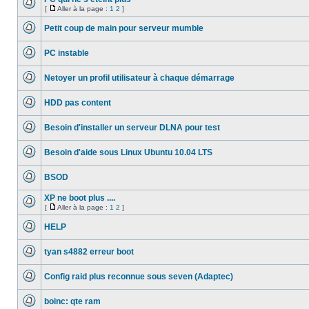
[
Aller à la page :
1
2
]
Aucun
Aller
message
à
Petit coup de main pour serveur mumble
non
la
lu
Aucun
page
message
PC instable
non
lu
Aucun
message
Netoyer un profil utilisateur à chaque démarrage
non
lu
Aucun
message
HDD pas content
non
lu
Aucun
message
Besoin d'installer un serveur DLNA pour test
non
lu
Aucun
message
Besoin d'aide sous Linux Ubuntu 10.04 LTS
non
lu
Aucun
message
BSOD
non
lu
Aucun
message
XP ne boot plus ....
non
[
Aller à la page :
1
2
]
lu
Aucun
Aller
message
à
HELP
non
la
lu
Aucun
page
message
tyan s4882 erreur boot
non
lu
Aucun
message
Config raid plus reconnue sous seven (Adaptec)
non
lu
Aucun
message
boinc: qte ram
non
lu