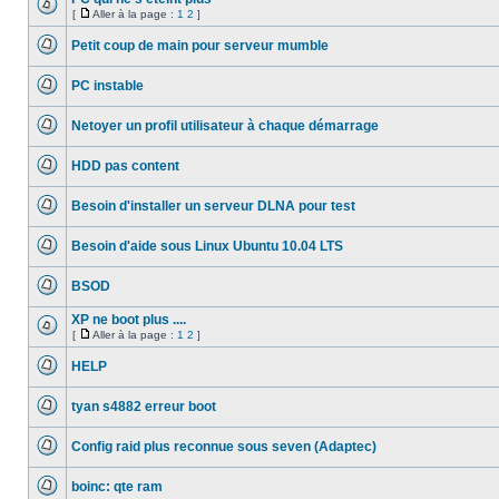
[
Aller à la page :
1
2
]
Aucun
Aller
message
à
Petit coup de main pour serveur mumble
non
la
lu
Aucun
page
message
PC instable
non
lu
Aucun
message
Netoyer un profil utilisateur à chaque démarrage
non
lu
Aucun
message
HDD pas content
non
lu
Aucun
message
Besoin d'installer un serveur DLNA pour test
non
lu
Aucun
message
Besoin d'aide sous Linux Ubuntu 10.04 LTS
non
lu
Aucun
message
BSOD
non
lu
Aucun
message
XP ne boot plus ....
non
[
Aller à la page :
1
2
]
lu
Aucun
Aller
message
à
HELP
non
la
lu
Aucun
page
message
tyan s4882 erreur boot
non
lu
Aucun
message
Config raid plus reconnue sous seven (Adaptec)
non
lu
Aucun
message
boinc: qte ram
non
lu