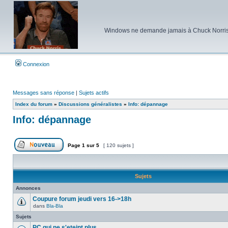
Windows ne demande jamais à Chuck Norris d'e
Connexion
Messages sans réponse
|
Sujets actifs
Index du forum
»
Discussions généralistes
»
Info: dépannage
Info: dépannage
Page
1
sur
5
[ 120 sujets ]
Poster un nouveau sujet
Sujets
Annonces
Coupure forum jeudi vers 16->18h
dans
Bla-Bla
Aucun
message
Sujets
non
lu
PC qui ne s'eteint plus