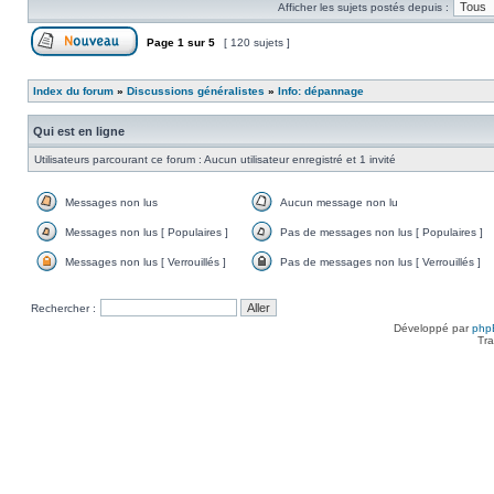
Afficher les sujets postés depuis :
non
lu
Page
1
sur
5
[ 120 sujets ]
Poster un nouveau sujet
Index du forum
»
Discussions généralistes
»
Info: dépannage
Qui est en ligne
Utilisateurs parcourant ce forum : Aucun utilisateur enregistré et 1 invité
Messages non lus
Aucun message non lu
Messages
Aucun
non
message
Messages non lus [ Populaires ]
Pas de messages non lus [ Populaires ]
lus
non
Messages
Pas
lu
non
de
Messages non lus [ Verrouillés ]
Pas de messages non lus [ Verrouillés ]
lus
messages
Messages
Pas
[
non
non
de
Populaires
lus
lus
messages
Rechercher :
]
[
[
non
Populaires
Verrouillés
lus
Développé par
php
]
]
[
Tra
Verrouillés
]