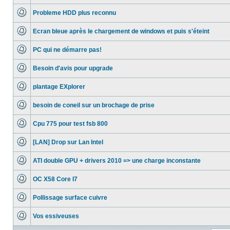
Aucun
message
Probleme HDD plus reconnu
non
lu
Aucun
message
Ecran bleue après le chargement de windows et puis s'éteint
non
lu
Aucun
message
PC qui ne démarre pas!
non
lu
Aucun
message
Besoin d'avis pour upgrade
non
lu
Aucun
message
plantage EXplorer
non
lu
Aucun
message
besoin de coneil sur un brochage de prise
non
lu
Aucun
message
Cpu 775 pour test fsb 800
non
lu
Aucun
message
[LAN] Drop sur Lan Intel
non
lu
Aucun
message
ATI double GPU + drivers 2010 => une charge inconstante
non
lu
Aucun
message
OC X58 Core I7
non
lu
Aucun
message
Pollissage surface cuivre
non
lu
Aucun
message
Vos essiveuses
non
lu
Aucun
message