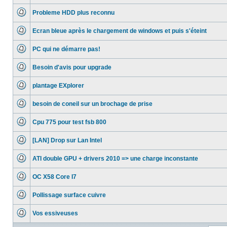
Aucun
message
Probleme HDD plus reconnu
non
lu
Aucun
message
Ecran bleue après le chargement de windows et puis s'éteint
non
lu
Aucun
message
PC qui ne démarre pas!
non
lu
Aucun
message
Besoin d'avis pour upgrade
non
lu
Aucun
message
plantage EXplorer
non
lu
Aucun
message
besoin de coneil sur un brochage de prise
non
lu
Aucun
message
Cpu 775 pour test fsb 800
non
lu
Aucun
message
[LAN] Drop sur Lan Intel
non
lu
Aucun
message
ATI double GPU + drivers 2010 => une charge inconstante
non
lu
Aucun
message
OC X58 Core I7
non
lu
Aucun
message
Pollissage surface cuivre
non
lu
Aucun
message
Vos essiveuses
non
lu
Aucun
message