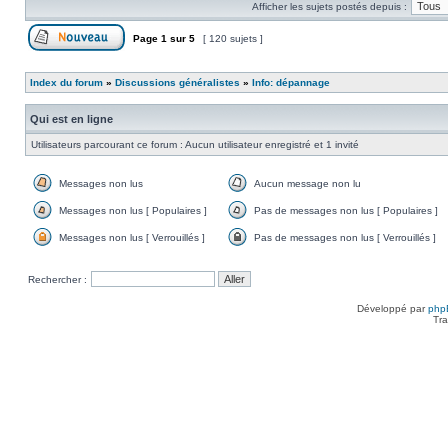
Afficher les sujets postés depuis :
non
lu
Page
1
sur
5
[ 120 sujets ]
Poster un nouveau sujet
Index du forum
»
Discussions généralistes
»
Info: dépannage
Qui est en ligne
Utilisateurs parcourant ce forum : Aucun utilisateur enregistré et 1 invité
Messages non lus
Aucun message non lu
Messages
Aucun
non
message
Messages non lus [ Populaires ]
Pas de messages non lus [ Populaires ]
lus
non
Messages
Pas
lu
non
de
Messages non lus [ Verrouillés ]
Pas de messages non lus [ Verrouillés ]
lus
messages
Messages
Pas
[
non
non
de
Populaires
lus
lus
messages
Rechercher :
]
[
[
non
Populaires
Verrouillés
lus
]
]
[
Développé par
php
Verrouillés
Tra
]