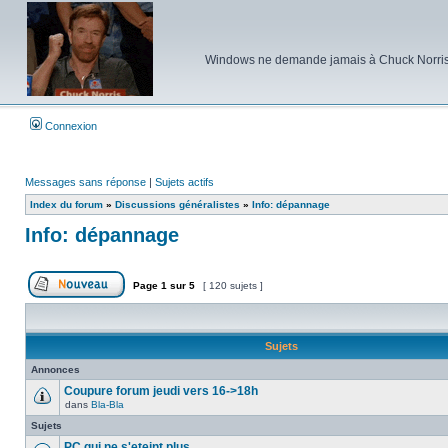
Windows ne demande jamais à Chuck Norris d'e
Connexion
Messages sans réponse
|
Sujets actifs
Index du forum
»
Discussions généralistes
»
Info: dépannage
Info: dépannage
Page
1
sur
5
[ 120 sujets ]
Poster un nouveau sujet
Sujets
Annonces
Coupure forum jeudi vers 16->18h
dans
Bla-Bla
Aucun
message
Sujets
non
lu
PC qui ne s'eteint plus