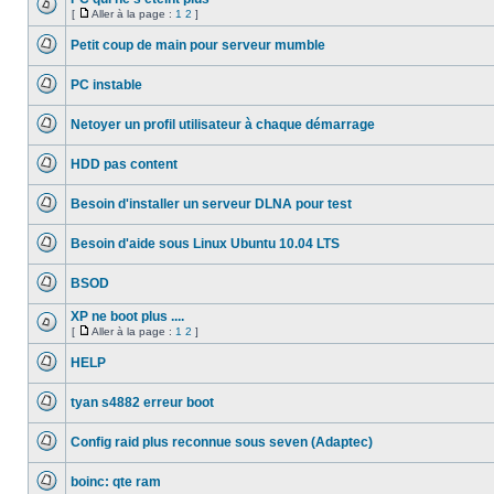
[
Aller à la page :
1
2
]
Aucun
Aller
message
à
Petit coup de main pour serveur mumble
non
la
lu
Aucun
page
message
PC instable
non
lu
Aucun
message
Netoyer un profil utilisateur à chaque démarrage
non
lu
Aucun
message
HDD pas content
non
lu
Aucun
message
Besoin d'installer un serveur DLNA pour test
non
lu
Aucun
message
Besoin d'aide sous Linux Ubuntu 10.04 LTS
non
lu
Aucun
message
BSOD
non
lu
Aucun
message
XP ne boot plus ....
non
[
Aller à la page :
1
2
]
lu
Aucun
Aller
message
à
HELP
non
la
lu
Aucun
page
message
tyan s4882 erreur boot
non
lu
Aucun
message
Config raid plus reconnue sous seven (Adaptec)
non
lu
Aucun
message
boinc: qte ram
non
lu