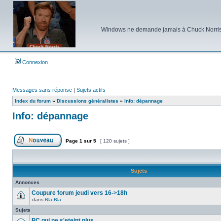
Windows ne demande jamais à Chuck Norris d'e
Connexion
Messages sans réponse
|
Sujets actifs
Index du forum
»
Discussions généralistes
»
Info: dépannage
Info: dépannage
Page
1
sur
5
[ 120 sujets ]
Poster un nouveau sujet
Sujets
Annonces
Coupure forum jeudi vers 16->18h
dans
Bla-Bla
Aucun
message
Sujets
non
lu
PC qui ne s'eteint plus