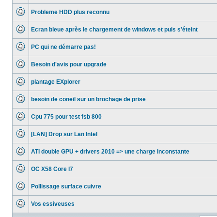
Aucun
message
Probleme HDD plus reconnu
non
lu
Aucun
message
Ecran bleue après le chargement de windows et puis s'éteint
non
lu
Aucun
message
PC qui ne démarre pas!
non
lu
Aucun
message
Besoin d'avis pour upgrade
non
lu
Aucun
message
plantage EXplorer
non
lu
Aucun
message
besoin de coneil sur un brochage de prise
non
lu
Aucun
message
Cpu 775 pour test fsb 800
non
lu
Aucun
message
[LAN] Drop sur Lan Intel
non
lu
Aucun
message
ATI double GPU + drivers 2010 => une charge inconstante
non
lu
Aucun
message
OC X58 Core I7
non
lu
Aucun
message
Pollissage surface cuivre
non
lu
Aucun
message
Vos essiveuses
non
lu
Aucun
message