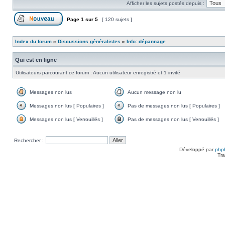
Afficher les sujets postés depuis :
non
lu
Page
1
sur
5
[ 120 sujets ]
Poster un nouveau sujet
Index du forum
»
Discussions généralistes
»
Info: dépannage
Qui est en ligne
Utilisateurs parcourant ce forum : Aucun utilisateur enregistré et 1 invité
Messages non lus
Aucun message non lu
Messages
Aucun
non
message
Messages non lus [ Populaires ]
Pas de messages non lus [ Populaires ]
lus
non
Messages
Pas
lu
non
de
Messages non lus [ Verrouillés ]
Pas de messages non lus [ Verrouillés ]
lus
messages
Messages
Pas
[
non
non
de
Populaires
lus
lus
messages
Rechercher :
]
[
[
non
Populaires
Verrouillés
lus
Développé par
php
]
]
[
Tra
Verrouillés
]