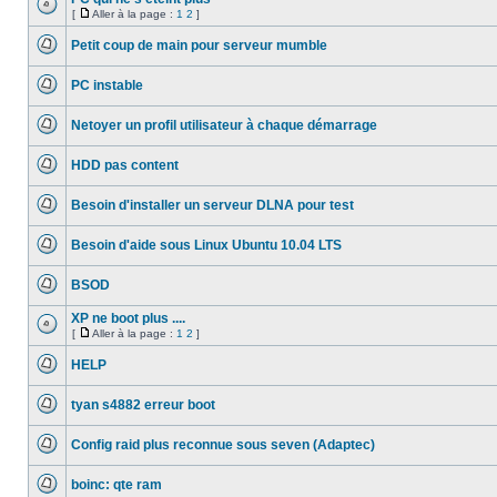
[
Aller à la page :
1
2
]
Aucun
Aller
message
à
Petit coup de main pour serveur mumble
non
la
lu
Aucun
page
message
PC instable
non
lu
Aucun
message
Netoyer un profil utilisateur à chaque démarrage
non
lu
Aucun
message
HDD pas content
non
lu
Aucun
message
Besoin d'installer un serveur DLNA pour test
non
lu
Aucun
message
Besoin d'aide sous Linux Ubuntu 10.04 LTS
non
lu
Aucun
message
BSOD
non
lu
Aucun
message
XP ne boot plus ....
non
[
Aller à la page :
1
2
]
lu
Aucun
Aller
message
à
HELP
non
la
lu
Aucun
page
message
tyan s4882 erreur boot
non
lu
Aucun
message
Config raid plus reconnue sous seven (Adaptec)
non
lu
Aucun
message
boinc: qte ram
non
lu