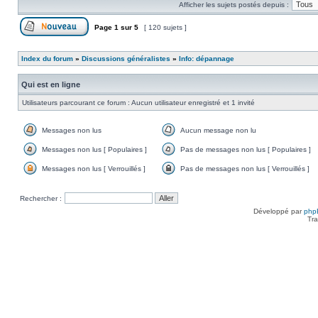
Afficher les sujets postés depuis :
non
lu
Page
1
sur
5
[ 120 sujets ]
Poster un nouveau sujet
Index du forum
»
Discussions généralistes
»
Info: dépannage
Qui est en ligne
Utilisateurs parcourant ce forum : Aucun utilisateur enregistré et 1 invité
Messages non lus
Aucun message non lu
Messages
Aucun
non
message
Messages non lus [ Populaires ]
Pas de messages non lus [ Populaires ]
lus
non
Messages
Pas
lu
non
de
Messages non lus [ Verrouillés ]
Pas de messages non lus [ Verrouillés ]
lus
messages
Messages
Pas
[
non
non
de
Populaires
lus
lus
messages
Rechercher :
]
[
[
non
Populaires
Verrouillés
lus
Développé par
php
]
]
[
Tra
Verrouillés
]