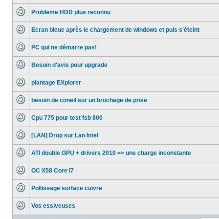
Aucun
message
Probleme HDD plus reconnu
non
lu
Aucun
message
Ecran bleue après le chargement de windows et puis s'éteint
non
lu
Aucun
message
PC qui ne démarre pas!
non
lu
Aucun
message
Besoin d'avis pour upgrade
non
lu
Aucun
message
plantage EXplorer
non
lu
Aucun
message
besoin de coneil sur un brochage de prise
non
lu
Aucun
message
Cpu 775 pour test fsb 800
non
lu
Aucun
message
[LAN] Drop sur Lan Intel
non
lu
Aucun
message
ATI double GPU + drivers 2010 => une charge inconstante
non
lu
Aucun
message
OC X58 Core I7
non
lu
Aucun
message
Pollissage surface cuivre
non
lu
Aucun
message
Vos essiveuses
non
lu
Aucun
message