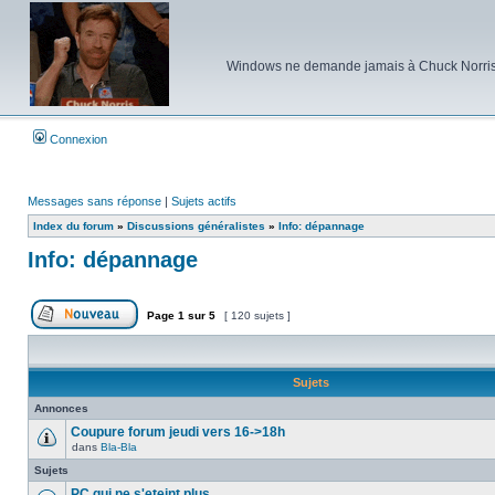
Windows ne demande jamais à Chuck Norris d'e
Connexion
Messages sans réponse
|
Sujets actifs
Index du forum
»
Discussions généralistes
»
Info: dépannage
Info: dépannage
Page
1
sur
5
[ 120 sujets ]
Poster un nouveau sujet
Sujets
Annonces
Coupure forum jeudi vers 16->18h
dans
Bla-Bla
Aucun
message
Sujets
non
lu
PC qui ne s'eteint plus