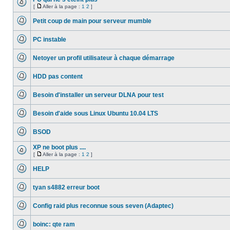
[
Aller à la page :
1
2
]
Aucun
Aller
message
à
Petit coup de main pour serveur mumble
non
la
lu
Aucun
page
message
PC instable
non
lu
Aucun
message
Netoyer un profil utilisateur à chaque démarrage
non
lu
Aucun
message
HDD pas content
non
lu
Aucun
message
Besoin d'installer un serveur DLNA pour test
non
lu
Aucun
message
Besoin d'aide sous Linux Ubuntu 10.04 LTS
non
lu
Aucun
message
BSOD
non
lu
Aucun
message
XP ne boot plus ....
non
[
Aller à la page :
1
2
]
lu
Aucun
Aller
message
à
HELP
non
la
lu
Aucun
page
message
tyan s4882 erreur boot
non
lu
Aucun
message
Config raid plus reconnue sous seven (Adaptec)
non
lu
Aucun
message
boinc: qte ram
non
lu