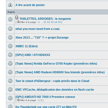
message
A lire avant de poster
non
lu
Aucun
message
Sujets
non
lu
TABLETTES, ARDOISES : le megamix
Fichier(s)
[
Aller à la page :
1
…
11
12
13
14
15
]
Aucun
joint(s)
Aller
message
à
non
what you most need from a coat.
la
lu
Aucun
page
message
Xbox 2013 ... "720" ? -> projet Durango
non
lu
Aucun
message
XMBC 11 (Eden)
non
lu
Aucun
message
[GPU] AMD / ATI HD8XXX
non
lu
Aucun
message
[Topic News] Nvidia GeForce G700 Kepler (premiéres infos)
non
lu
Aucun
message
[Topic News] AMD Radeon HD8000 Sea Islands (premiéres infos)
non
lu
Aucun
message
Tuer le statut d’hébergeur : copie privée dans le Cloud
non
lu
Aucun
message
EMC VFCache, déduplication des données en flash cache
non
lu
Aucun
message
[GPU] AMD/ATI HD 7000 // Premiere rumeur
non
[
Aller à la page :
1
2
]
lu
Aucun
Aller
message
à
Du Thunderbolt sur une carte Z77 en Mini ITX
non
la