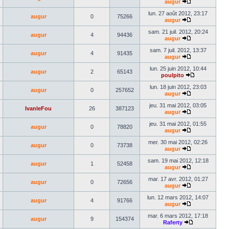
dernier
augur
Voir
message
le
lun. 27 août 2012, 23:17
augur
0
75266
dernier
augur
message
Voir
le
sam. 21 juil. 2012, 20:24
augur
4
94436
dernier
augur
message
Voir
le
sam. 7 juil. 2012, 13:37
augur
4
91435
dernier
augur
message
Voir
le
lun. 25 juin 2012, 10:44
augur
2
65143
dernier
poulpito
message
Voir
le
lun. 18 juin 2012, 23:03
augur
0
257652
dernier
augur
Voir
message
le
jeu. 31 mai 2012, 03:05
IvanleFou
26
387123
dernier
augur
message
Voir
le
jeu. 31 mai 2012, 01:55
augur
0
78820
dernier
augur
message
Voir
le
mer. 30 mai 2012, 02:26
augur
0
73738
dernier
augur
message
Voir
le
sam. 19 mai 2012, 12:18
augur
1
52458
dernier
augur
message
Voir
le
mar. 17 avr. 2012, 01:27
augur
0
72656
dernier
augur
message
Voir
le
lun. 12 mars 2012, 14:07
augur
4
91766
dernier
augur
message
Voir
le
mar. 6 mars 2012, 17:18
augur
9
154374
dernier
Raferty
message
Voir