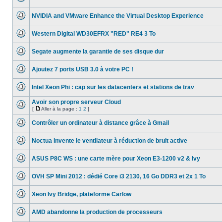
lu
Aucun
page
message
NVIDIA and VMware Enhance the Virtual Desktop Experience
non
lu
Aucun
message
Western Digital WD30EFRX "RED" RE4 3 To
non
lu
Aucun
message
Segate augmente la garantie de ses disque dur
non
lu
Aucun
message
Ajoutez 7 ports USB 3.0 à votre PC !
non
lu
Aucun
message
Intel Xeon Phi : cap sur les datacenters et stations de trav
non
lu
Aucun
message
Avoir son propre serveur Cloud
non
[
Aller à la page :
1
2
]
lu
Aucun
Aller
message
à
Contrôler un ordinateur à distance grâce à Gmail
non
la
lu
Aucun
page
message
Noctua invente le ventilateur à réduction de bruit active
non
lu
Aucun
message
ASUS P8C WS : une carte mère pour Xeon E3-1200 v2 & Ivy
non
lu
Aucun
message
OVH SP Mini 2012 : dédié Core i3 2130, 16 Go DDR3 et 2x 1 To
non
lu
Aucun
message
Xeon Ivy Bridge, plateforme Carlow
non
lu
Aucun
message
AMD abandonne la production de processeurs
non
lu
Aucun