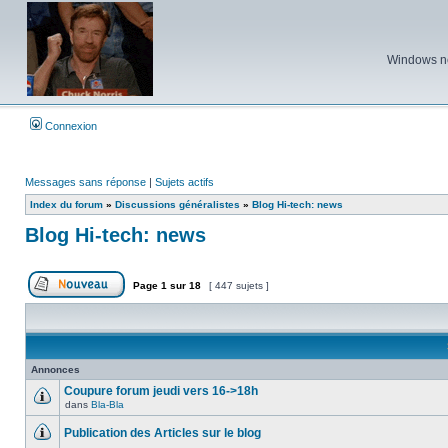
Windows ne 
Connexion
Messages sans réponse
|
Sujets actifs
Index du forum
»
Discussions généralistes
»
Blog Hi-tech: news
Blog Hi-tech: news
Page
1
sur
18
[ 447 sujets ]
Poster un nouveau sujet
Annonces
Coupure forum jeudi vers 16->18h
dans
Bla-Bla
Aucun
message
Publication des Articles sur le blog
non
lu
Aucun