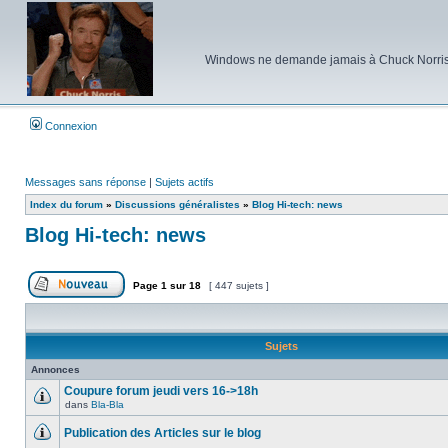
Windows ne demande jamais à Chuck Norris d'e
Connexion
Messages sans réponse
|
Sujets actifs
Index du forum
»
Discussions généralistes
»
Blog Hi-tech: news
Blog Hi-tech: news
Page
1
sur
18
[ 447 sujets ]
Poster un nouveau sujet
Sujets
Annonces
Coupure forum jeudi vers 16->18h
dans
Bla-Bla
Aucun
message
Publication des Articles sur le blog
non
lu
Aucun