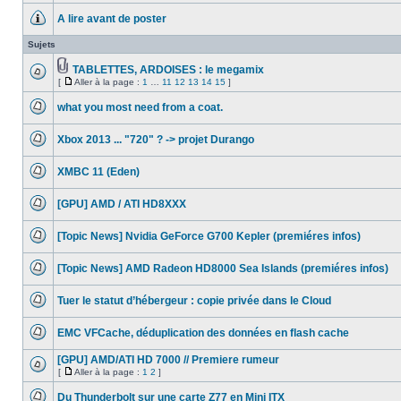
message
A lire avant de poster
non
lu
Aucun
message
Sujets
non
lu
TABLETTES, ARDOISES : le megamix
Fichier(s)
[
Aller à la page :
1
…
11
12
13
14
15
]
Aucun
joint(s)
Aller
message
à
non
what you most need from a coat.
la
lu
Aucun
page
message
Xbox 2013 ... "720" ? -> projet Durango
non
lu
Aucun
message
XMBC 11 (Eden)
non
lu
Aucun
message
[GPU] AMD / ATI HD8XXX
non
lu
Aucun
message
[Topic News] Nvidia GeForce G700 Kepler (premiéres infos)
non
lu
Aucun
message
[Topic News] AMD Radeon HD8000 Sea Islands (premiéres infos)
non
lu
Aucun
message
Tuer le statut d’hébergeur : copie privée dans le Cloud
non
lu
Aucun
message
EMC VFCache, déduplication des données en flash cache
non
lu
Aucun
message
[GPU] AMD/ATI HD 7000 // Premiere rumeur
non
[
Aller à la page :
1
2
]
lu
Aucun
Aller
message
à
Du Thunderbolt sur une carte Z77 en Mini ITX
non
la