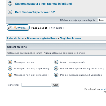
message
Supercalculateur : Intel rachète InfiniBand
non
lu
Aucun
message
Petit Test en Triple Screen 30"
non
lu
Aucun
message
Afficher les sujets postés depuis :
non
lu
Page
1
sur
18
[ 447 sujets ]
Poster un nouveau sujet
Index du forum
»
Discussions généralistes
»
Blog Hi-tech: news
Qui est en ligne
Utilisateurs parcourant ce forum : Aucun utilisateur enregistré et 1 invité
Messages non lus
Aucun message non lu
Messages
Aucun
non
message
Messages non lus [ Populaires ]
Pas de messages non lus [ Populaires ]
lus
non
Messages
Pas
lu
non
de
Messages non lus [ Verrouillés ]
Pas de messages non lus [ Verrouillés ]
lus
messages
Messages
Pas
[
non
non
de
Populaires
lus
lus
messages
Rechercher :
]
[
[
non
Populaires
Verrouillés
lus
Développé par
php
]
]
[
Tra
Verrouillés
]