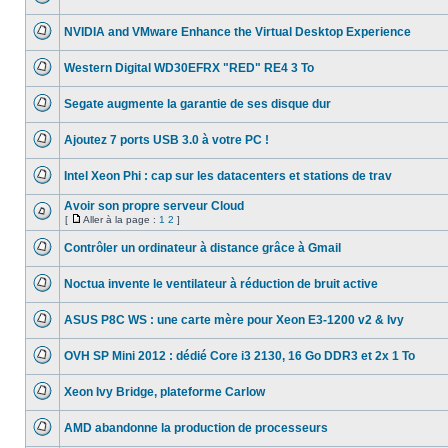
lu
Aucun
page
message
NVIDIA and VMware Enhance the Virtual Desktop Experience
non
lu
Aucun
message
Western Digital WD30EFRX "RED" RE4 3 To
non
lu
Aucun
message
Segate augmente la garantie de ses disque dur
non
lu
Aucun
message
Ajoutez 7 ports USB 3.0 à votre PC !
non
lu
Aucun
message
Intel Xeon Phi : cap sur les datacenters et stations de trav
non
lu
Aucun
message
Avoir son propre serveur Cloud
non
[
Aller à la page :
1
2
]
lu
Aucun
Aller
message
à
Contrôler un ordinateur à distance grâce à Gmail
non
la
lu
Aucun
page
message
Noctua invente le ventilateur à réduction de bruit active
non
lu
Aucun
message
ASUS P8C WS : une carte mère pour Xeon E3-1200 v2 & Ivy
non
lu
Aucun
message
OVH SP Mini 2012 : dédié Core i3 2130, 16 Go DDR3 et 2x 1 To
non
lu
Aucun
message
Xeon Ivy Bridge, plateforme Carlow
non
lu
Aucun
message
AMD abandonne la production de processeurs
non
lu
Aucun