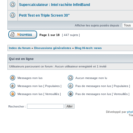
message
Supercalculateur : Intel rachète InfiniBand
non
lu
Aucun
message
Petit Test en Triple Screen 30"
non
lu
Aucun
message
Afficher les sujets postés depuis :
non
lu
Page
1
sur
18
[ 447 sujets ]
Poster un nouveau sujet
Index du forum
»
Discussions généralistes
»
Blog Hi-tech: news
Qui est en ligne
Utilisateurs parcourant ce forum : Aucun utilisateur enregistré et 1 invité
Messages non lus
Aucun message non lu
Messages
Aucun
non
message
Messages non lus [ Populaires ]
Pas de messages non lus [ Populaires ]
lus
non
Messages
Pas
lu
non
de
Messages non lus [ Verrouillés ]
Pas de messages non lus [ Verrouillés ]
lus
messages
Messages
Pas
[
non
non
de
Populaires
lus
lus
messages
Rechercher :
]
[
[
non
Populaires
Verrouillés
lus
Développé par
php
]
]
[
Tra
Verrouillés
]