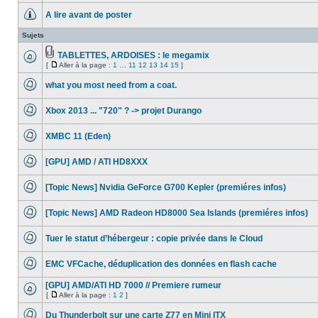
message
A lire avant de poster
non
lu
Aucun
message
Sujets
non
lu
TABLETTES, ARDOISES : le megamix
Fichier(s)
[
Aller à la page :
1
…
11
12
13
14
15
]
Aucun
joint(s)
Aller
message
à
non
what you most need from a coat.
la
lu
Aucun
page
message
Xbox 2013 ... "720" ? -> projet Durango
non
lu
Aucun
message
XMBC 11 (Eden)
non
lu
Aucun
message
[GPU] AMD / ATI HD8XXX
non
lu
Aucun
message
[Topic News] Nvidia GeForce G700 Kepler (premiéres infos)
non
lu
Aucun
message
[Topic News] AMD Radeon HD8000 Sea Islands (premiéres infos)
non
lu
Aucun
message
Tuer le statut d’hébergeur : copie privée dans le Cloud
non
lu
Aucun
message
EMC VFCache, déduplication des données en flash cache
non
lu
Aucun
message
[GPU] AMD/ATI HD 7000 // Premiere rumeur
non
[
Aller à la page :
1
2
]
lu
Aucun
Aller
message
à
Du Thunderbolt sur une carte Z77 en Mini ITX
non
la