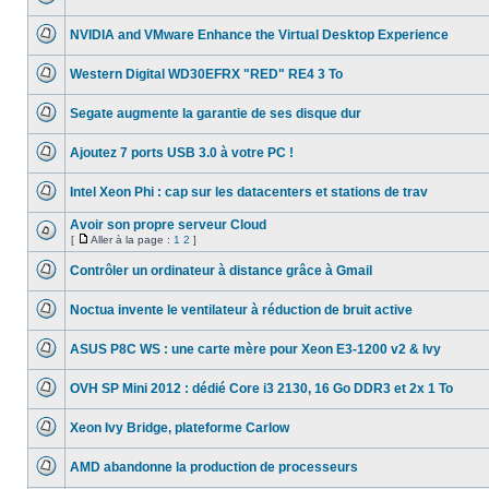
lu
Aucun
page
message
NVIDIA and VMware Enhance the Virtual Desktop Experience
non
lu
Aucun
message
Western Digital WD30EFRX "RED" RE4 3 To
non
lu
Aucun
message
Segate augmente la garantie de ses disque dur
non
lu
Aucun
message
Ajoutez 7 ports USB 3.0 à votre PC !
non
lu
Aucun
message
Intel Xeon Phi : cap sur les datacenters et stations de trav
non
lu
Aucun
message
Avoir son propre serveur Cloud
non
[
Aller à la page :
1
2
]
lu
Aucun
Aller
message
à
Contrôler un ordinateur à distance grâce à Gmail
non
la
lu
Aucun
page
message
Noctua invente le ventilateur à réduction de bruit active
non
lu
Aucun
message
ASUS P8C WS : une carte mère pour Xeon E3-1200 v2 & Ivy
non
lu
Aucun
message
OVH SP Mini 2012 : dédié Core i3 2130, 16 Go DDR3 et 2x 1 To
non
lu
Aucun
message
Xeon Ivy Bridge, plateforme Carlow
non
lu
Aucun
message
AMD abandonne la production de processeurs
non
lu
Aucun