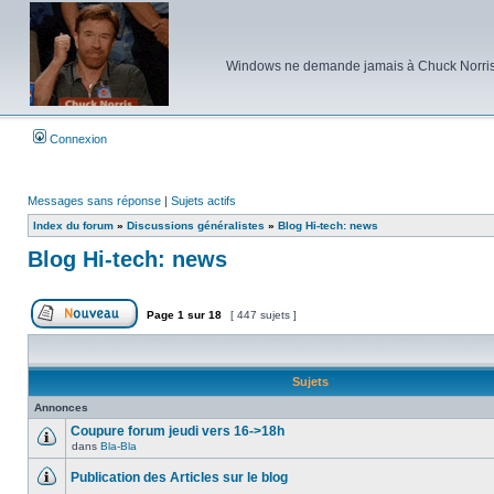
Windows ne demande jamais à Chuck Norris d'e
Connexion
Messages sans réponse
|
Sujets actifs
Index du forum
»
Discussions généralistes
»
Blog Hi-tech: news
Blog Hi-tech: news
Page
1
sur
18
[ 447 sujets ]
Poster un nouveau sujet
Sujets
Annonces
Coupure forum jeudi vers 16->18h
dans
Bla-Bla
Aucun
message
Publication des Articles sur le blog
non
lu
Aucun