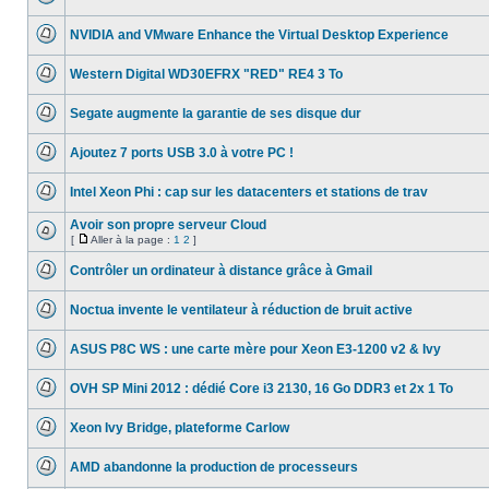
lu
Aucun
page
message
NVIDIA and VMware Enhance the Virtual Desktop Experience
non
lu
Aucun
message
Western Digital WD30EFRX "RED" RE4 3 To
non
lu
Aucun
message
Segate augmente la garantie de ses disque dur
non
lu
Aucun
message
Ajoutez 7 ports USB 3.0 à votre PC !
non
lu
Aucun
message
Intel Xeon Phi : cap sur les datacenters et stations de trav
non
lu
Aucun
message
Avoir son propre serveur Cloud
non
[
Aller à la page :
1
2
]
lu
Aucun
Aller
message
à
Contrôler un ordinateur à distance grâce à Gmail
non
la
lu
Aucun
page
message
Noctua invente le ventilateur à réduction de bruit active
non
lu
Aucun
message
ASUS P8C WS : une carte mère pour Xeon E3-1200 v2 & Ivy
non
lu
Aucun
message
OVH SP Mini 2012 : dédié Core i3 2130, 16 Go DDR3 et 2x 1 To
non
lu
Aucun
message
Xeon Ivy Bridge, plateforme Carlow
non
lu
Aucun
message
AMD abandonne la production de processeurs
non
lu
Aucun