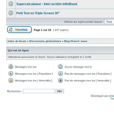
message
Supercalculateur : Intel rachète InfiniBand
non
lu
Aucun
message
Petit Test en Triple Screen 30"
non
lu
Aucun
message
Afficher les sujets postés depuis :
non
lu
Page
1
sur
18
[ 447 sujets ]
Poster un nouveau sujet
Index du forum
»
Discussions généralistes
»
Blog Hi-tech: news
Qui est en ligne
Utilisateurs parcourant ce forum : Aucun utilisateur enregistré et 1 invité
Messages non lus
Aucun message non lu
Messages
Aucun
non
message
Messages non lus [ Populaires ]
Pas de messages non lus [ Populaires ]
lus
non
Messages
Pas
lu
non
de
Messages non lus [ Verrouillés ]
Pas de messages non lus [ Verrouillés ]
lus
messages
Messages
Pas
[
non
non
de
Populaires
lus
lus
messages
Rechercher :
]
[
[
non
Populaires
Verrouillés
lus
Développé par
php
]
]
[
Tra
Verrouillés
]