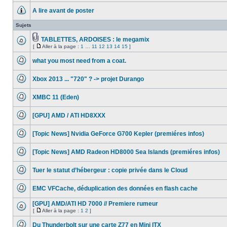
message
A lire avant de poster
non
lu
Aucun
message
Sujets
non
lu
TABLETTES, ARDOISES : le megamix
Fichier(s)
[
Aller à la page :
1
…
11
12
13
14
15
]
Aucun
joint(s)
Aller
message
à
non
what you most need from a coat.
la
lu
Aucun
page
message
Xbox 2013 ... "720" ? -> projet Durango
non
lu
Aucun
message
XMBC 11 (Eden)
non
lu
Aucun
message
[GPU] AMD / ATI HD8XXX
non
lu
Aucun
message
[Topic News] Nvidia GeForce G700 Kepler (premiéres infos)
non
lu
Aucun
message
[Topic News] AMD Radeon HD8000 Sea Islands (premiéres infos)
non
lu
Aucun
message
Tuer le statut d’hébergeur : copie privée dans le Cloud
non
lu
Aucun
message
EMC VFCache, déduplication des données en flash cache
non
lu
Aucun
message
[GPU] AMD/ATI HD 7000 // Premiere rumeur
non
[
Aller à la page :
1
2
]
lu
Aucun
Aller
message
à
Du Thunderbolt sur une carte Z77 en Mini ITX
non
la