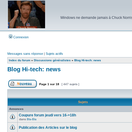
Windows ne demande jamais à Chuck Norris d'e
Connexion
Messages sans réponse
|
Sujets actifs
Index du forum
»
Discussions généralistes
»
Blog Hi-tech: news
Blog Hi-tech: news
Page
1
sur
18
[ 447 sujets ]
Poster un nouveau sujet
Sujets
Annonces
Coupure forum jeudi vers 16->18h
dans
Bla-Bla
Aucun
message
Publication des Articles sur le blog
non
lu
Aucun