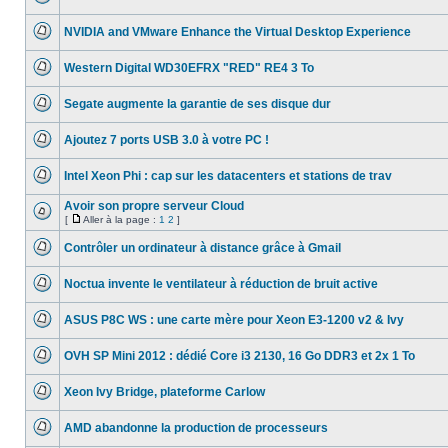
lu
Aucun
page
message
NVIDIA and VMware Enhance the Virtual Desktop Experience
non
lu
Aucun
message
Western Digital WD30EFRX "RED" RE4 3 To
non
lu
Aucun
message
Segate augmente la garantie de ses disque dur
non
lu
Aucun
message
Ajoutez 7 ports USB 3.0 à votre PC !
non
lu
Aucun
message
Intel Xeon Phi : cap sur les datacenters et stations de trav
non
lu
Aucun
message
Avoir son propre serveur Cloud
non
[
Aller à la page :
1
2
]
lu
Aucun
Aller
message
à
Contrôler un ordinateur à distance grâce à Gmail
non
la
lu
Aucun
page
message
Noctua invente le ventilateur à réduction de bruit active
non
lu
Aucun
message
ASUS P8C WS : une carte mère pour Xeon E3-1200 v2 & Ivy
non
lu
Aucun
message
OVH SP Mini 2012 : dédié Core i3 2130, 16 Go DDR3 et 2x 1 To
non
lu
Aucun
message
Xeon Ivy Bridge, plateforme Carlow
non
lu
Aucun
message
AMD abandonne la production de processeurs
non
lu
Aucun