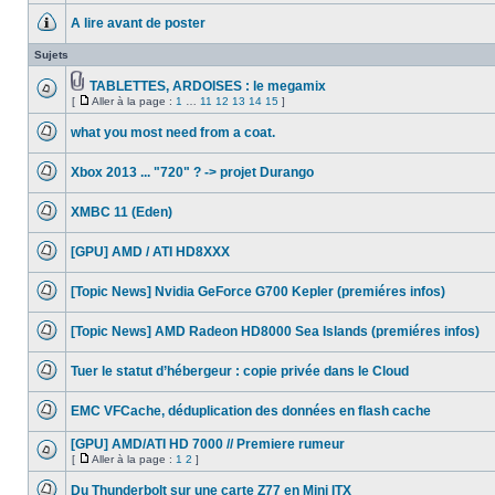
message
A lire avant de poster
non
lu
Aucun
message
Sujets
non
lu
TABLETTES, ARDOISES : le megamix
Fichier(s)
[
Aller à la page :
1
…
11
12
13
14
15
]
Aucun
joint(s)
Aller
message
à
non
what you most need from a coat.
la
lu
Aucun
page
message
Xbox 2013 ... "720" ? -> projet Durango
non
lu
Aucun
message
XMBC 11 (Eden)
non
lu
Aucun
message
[GPU] AMD / ATI HD8XXX
non
lu
Aucun
message
[Topic News] Nvidia GeForce G700 Kepler (premiéres infos)
non
lu
Aucun
message
[Topic News] AMD Radeon HD8000 Sea Islands (premiéres infos)
non
lu
Aucun
message
Tuer le statut d’hébergeur : copie privée dans le Cloud
non
lu
Aucun
message
EMC VFCache, déduplication des données en flash cache
non
lu
Aucun
message
[GPU] AMD/ATI HD 7000 // Premiere rumeur
non
[
Aller à la page :
1
2
]
lu
Aucun
Aller
message
à
Du Thunderbolt sur une carte Z77 en Mini ITX
non
la