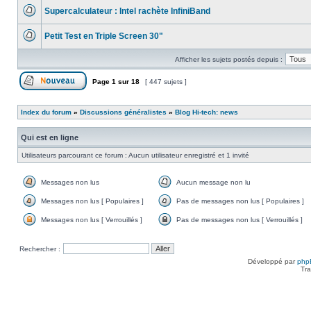
message
Supercalculateur : Intel rachète InfiniBand
non
lu
Aucun
message
Petit Test en Triple Screen 30"
non
lu
Aucun
message
Afficher les sujets postés depuis :
non
lu
Page
1
sur
18
[ 447 sujets ]
Poster un nouveau sujet
Index du forum
»
Discussions généralistes
»
Blog Hi-tech: news
Qui est en ligne
Utilisateurs parcourant ce forum : Aucun utilisateur enregistré et 1 invité
Messages non lus
Aucun message non lu
Messages
Aucun
non
message
Messages non lus [ Populaires ]
Pas de messages non lus [ Populaires ]
lus
non
Messages
Pas
lu
non
de
Messages non lus [ Verrouillés ]
Pas de messages non lus [ Verrouillés ]
lus
messages
Messages
Pas
[
non
non
de
Populaires
lus
lus
messages
Rechercher :
]
[
[
non
Populaires
Verrouillés
lus
Développé par
php
]
]
[
Tra
Verrouillés
]