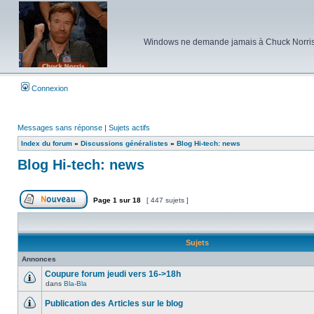
Windows ne demande jamais à Chuck Norris d'e
Connexion
Messages sans réponse
|
Sujets actifs
Index du forum
»
Discussions généralistes
»
Blog Hi-tech: news
Blog Hi-tech: news
Page
1
sur
18
[ 447 sujets ]
Poster un nouveau sujet
Sujets
Annonces
Coupure forum jeudi vers 16->18h
dans
Bla-Bla
Aucun
message
Publication des Articles sur le blog
non
lu
Aucun