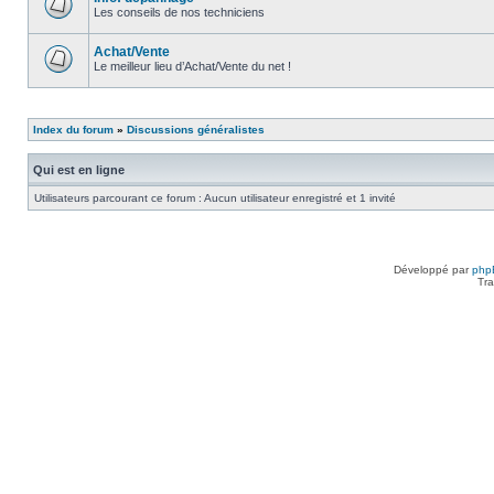
lu
Les conseils de nos techniciens
Aucun
message
non
Achat/Vente
lu
Le meilleur lieu d’Achat/Vente du net !
Aucun
message
non
lu
Index du forum
»
Discussions généralistes
Qui est en ligne
Utilisateurs parcourant ce forum : Aucun utilisateur enregistré et 1 invité
Développé par
php
Tra