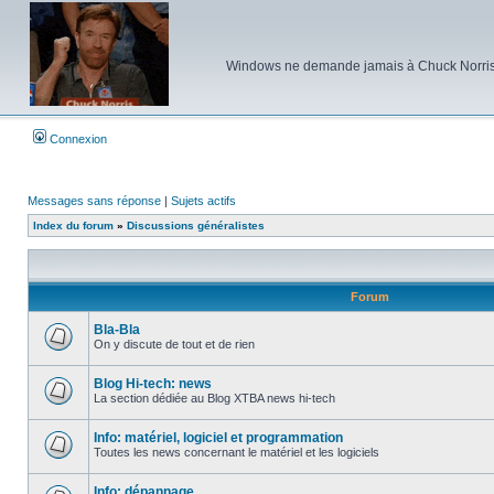
Windows ne demande jamais à Chuck Norris d'e
Connexion
Messages sans réponse
|
Sujets actifs
Index du forum
»
Discussions généralistes
Forum
Bla-Bla
On y discute de tout et de rien
Aucun
message
non
Blog Hi-tech: news
lu
La section dédiée au Blog XTBA news hi-tech
Aucun
message
non
Info: matériel, logiciel et programmation
lu
Toutes les news concernant le matériel et les logiciels
Aucun
message
non
Info: dépannage