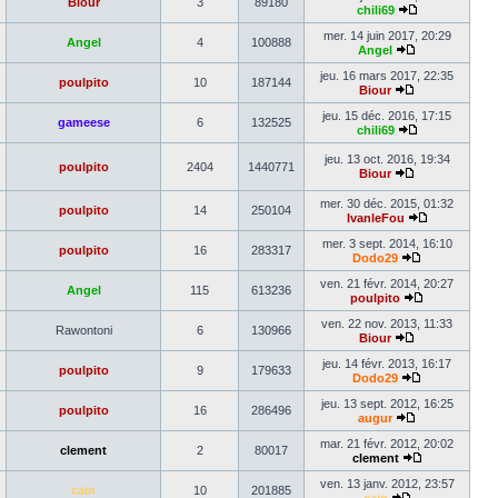
Biour
3
89180
dernier
chili69
message
Voir
le
mer. 14 juin 2017, 20:29
Angel
4
100888
dernier
Angel
Voir
message
le
jeu. 16 mars 2017, 22:35
poulpito
10
187144
dernier
Biour
Voir
message
le
jeu. 15 déc. 2016, 17:15
gameese
6
132525
dernier
chili69
message
Voir
le
jeu. 13 oct. 2016, 19:34
poulpito
2404
1440771
dernier
Biour
message
Voir
le
mer. 30 déc. 2015, 01:32
poulpito
14
250104
dernier
IvanleFou
message
Voir
le
mer. 3 sept. 2014, 16:10
poulpito
16
283317
dernier
Dodo29
Voir
message
le
ven. 21 févr. 2014, 20:27
Angel
115
613236
dernier
poulpito
message
Voir
le
ven. 22 nov. 2013, 11:33
Rawontoni
6
130966
dernier
Biour
Voir
message
le
jeu. 14 févr. 2013, 16:17
poulpito
9
179633
dernier
Dodo29
message
Voir
le
jeu. 13 sept. 2012, 16:25
poulpito
16
286496
dernier
augur
Voir
message
le
mar. 21 févr. 2012, 20:02
clement
2
80017
dernier
clement
message
Voir
le
ven. 13 janv. 2012, 23:57
cain
10
201885
dernier