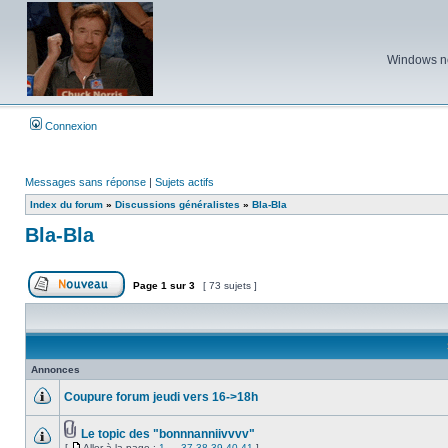
Windows ne 
Connexion
Messages sans réponse
|
Sujets actifs
Index du forum
»
Discussions généralistes
»
Bla-Bla
Bla-Bla
Page
1
sur
3
[ 73 sujets ]
Poster un nouveau sujet
Annonces
Coupure forum jeudi vers 16->18h
Aucun
message
non
Le topic des "bonnnanniivvvv"
lu
Fichier(s)
[
Aller à la page :
1
…
37
38
39
40
41
]