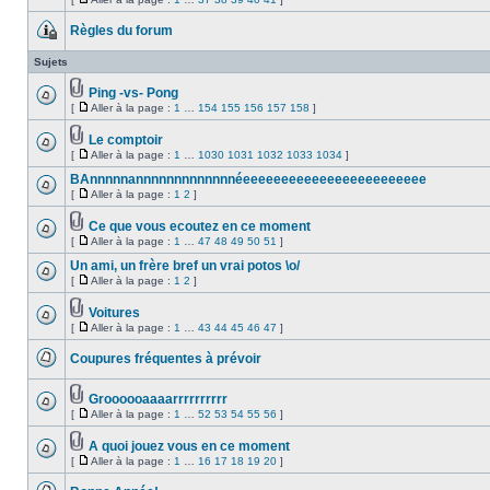
Aucun
joint(s)
Aller
message
à
non
Règles du forum
la
lu
Ce
page
sujet
Sujets
est
verrouillé,
Ping -vs- Pong
vous
Fichier(s)
ne
[
Aller à la page :
1
…
154
155
156
157
158
]
Aucun
joint(s)
pouvez
Aller
message
pas
à
non
Le comptoir
modifier
la
lu
Fichier(s)
de
page
[
Aller à la page :
1
…
1030
1031
1032
1033
1034
]
Aucun
joint(s)
Aller
messages
message
à
ou
BAnnnnnannnnnnnnnnnnnéeeeeeeeeeeeeeeeeeeeeeeee
non
la
poster
lu
[
Aller à la page :
1
2
]
Aucun
page
de
Aller
message
réponse.
à
non
Ce que vous ecoutez en ce moment
la
lu
Fichier(s)
page
[
Aller à la page :
1
…
47
48
49
50
51
]
Aucun
joint(s)
Aller
message
à
Un ami, un frère bref un vrai potos \o/
non
la
lu
[
Aller à la page :
1
2
]
Aucun
page
Aller
message
à
non
Voitures
la
lu
Fichier(s)
page
[
Aller à la page :
1
…
43
44
45
46
47
]
Aucun
joint(s)
Aller
message
à
non
Coupures fréquentes à prévoir
la
lu
Aucun
page
message
non
Groooooaaaarrrrrrrrrr
lu
Fichier(s)
[
Aller à la page :
1
…
52
53
54
55
56
]
Aucun
joint(s)
Aller
message
à
non
A quoi jouez vous en ce moment
la
lu
Fichier(s)
page
[
Aller à la page :
1
…
16
17
18
19
20
]
Aucun
joint(s)
Aller
message
à
non