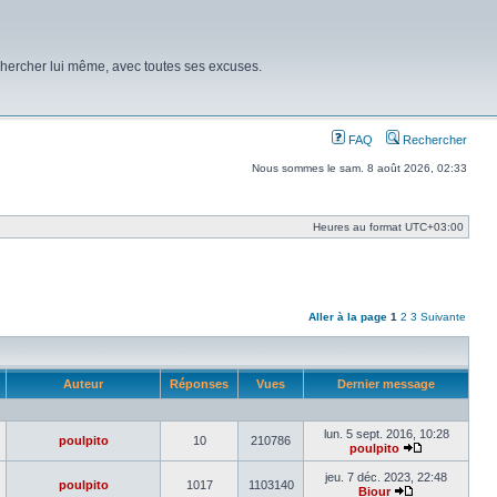
chercher lui même, avec toutes ses excuses.
FAQ
Rechercher
Nous sommes le sam. 8 août 2026, 02:33
Heures au format
UTC+03:00
Aller à la page
1
2
3
Suivante
Auteur
Réponses
Vues
Dernier message
lun. 5 sept. 2016, 10:28
poulpito
10
210786
poulpito
Voir
le
jeu. 7 déc. 2023, 22:48
poulpito
1017
1103140
dernier
Biour