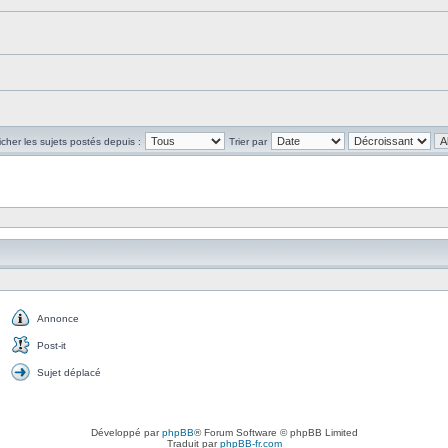
icher les sujets postés depuis :
Trier par
Annonce
Annonce
Post-it
Post-
it
Sujet déplacé
Sujet
déplacé
Développé par
phpBB
® Forum Software © phpBB Limited
Traduit par
phpBB-fr.com