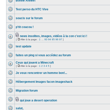
Bonne Année!
la
lu
Aucun
page
message
Test perso du HTC Vive
non
lu
Aucun
message
soucis sur le forum
non
lu
Aucun
message
p'tit coucou !
non
lu
Aucun
message
non
news insolites, images, vidéos à la con c'est ici !
lu
Fichier(s)
[
Aller à la page :
1
…
93
94
95
96
97
]
Aucun
joint(s)
Aller
message
à
non
test update
la
lu
Aucun
page
message
faites un ping si vous accédez au forum
non
lu
Aucun
message
Ceux qui jouent a Minecraft
non
[
Aller à la page :
1
2
3
4
5
]
lu
Aucun
Aller
message
à
Je veux rencontrer un homme bon!...
non
la
lu
Aucun
page
message
Hébergement Images facon imageshack
non
lu
Aucun
message
Migration forum
non
lu
Aucun
message
non
qui joue a desert operation
lu
Aucun
Fichier(s)
message
joint(s)
salut,
non