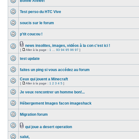
Bonne Année!
la
lu
Aucun
page
message
Test perso du HTC Vive
non
lu
Aucun
message
soucis sur le forum
non
lu
Aucun
message
p'tit coucou !
non
lu
Aucun
message
non
news insolites, images, vidéos à la con c'est ici !
lu
Fichier(s)
[
Aller à la page :
1
…
93
94
95
96
97
]
Aucun
joint(s)
Aller
message
à
non
test update
la
lu
Aucun
page
message
faites un ping si vous accédez au forum
non
lu
Aucun
message
Ceux qui jouent a Minecraft
non
[
Aller à la page :
1
2
3
4
5
]
lu
Aucun
Aller
message
à
Je veux rencontrer un homme bon!...
non
la
lu
Aucun
page
message
Hébergement Images facon imageshack
non
lu
Aucun
message
Migration forum
non
lu
Aucun
message
non
qui joue a desert operation
lu
Aucun
Fichier(s)
message
joint(s)
salut,
non