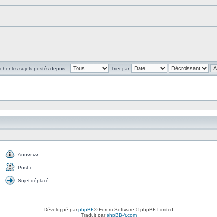
icher les sujets postés depuis :
Trier par
Annonce
Annonce
Post-it
Post-
it
Sujet déplacé
Sujet
déplacé
Développé par
phpBB
® Forum Software © phpBB Limited
Traduit par
phpBB-fr.com