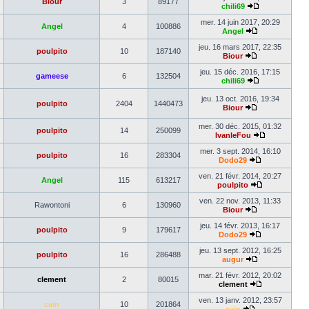
Biour
3
89177
dernier
chili69
message
Voir
le
mer. 14 juin 2017, 20:29
Angel
4
100886
dernier
Angel
Voir
message
le
jeu. 16 mars 2017, 22:35
poulpito
10
187140
dernier
Biour
Voir
message
le
jeu. 15 déc. 2016, 17:15
gameese
6
132504
dernier
chili69
message
Voir
le
jeu. 13 oct. 2016, 19:34
poulpito
2404
1440473
dernier
Biour
message
Voir
le
mer. 30 déc. 2015, 01:32
poulpito
14
250099
dernier
IvanleFou
message
Voir
le
mer. 3 sept. 2014, 16:10
poulpito
16
283304
dernier
Dodo29
Voir
message
le
ven. 21 févr. 2014, 20:27
Angel
115
613217
dernier
poulpito
message
Voir
le
ven. 22 nov. 2013, 11:33
Rawontoni
6
130960
dernier
Biour
Voir
message
le
jeu. 14 févr. 2013, 16:17
poulpito
9
179617
dernier
Dodo29
message
Voir
le
jeu. 13 sept. 2012, 16:25
poulpito
16
286488
dernier
augur
Voir
message
le
mar. 21 févr. 2012, 20:02
clement
2
80015
dernier
clement
message
Voir
le
ven. 13 janv. 2012, 23:57
cain
10
201864
dernier