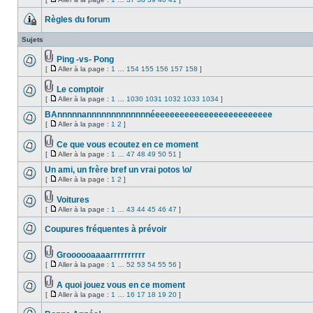
Aucun
joint(s)
Aller
message
à
non
Règles du forum
la
lu
Ce
page
sujet
Sujets
est
verrouillé,
Ping -vs- Pong
vous
Fichier(s)
ne
[
Aller à la page :
1
…
154
155
156
157
158
]
Aucun
joint(s)
pouvez
Aller
message
pas
à
non
Le comptoir
modifier
la
lu
Fichier(s)
de
page
[
Aller à la page :
1
…
1030
1031
1032
1033
1034
]
Aucun
joint(s)
Aller
messages
message
à
ou
BAnnnnnannnnnnnnnnnnnéeeeeeeeeeeeeeeeeeeeeeeee
non
la
poster
lu
[
Aller à la page :
1
2
]
Aucun
page
de
Aller
message
réponse.
à
non
Ce que vous ecoutez en ce moment
la
lu
Fichier(s)
page
[
Aller à la page :
1
…
47
48
49
50
51
]
Aucun
joint(s)
Aller
message
à
Un ami, un frère bref un vrai potos \o/
non
la
lu
[
Aller à la page :
1
2
]
Aucun
page
Aller
message
à
non
Voitures
la
lu
Fichier(s)
page
[
Aller à la page :
1
…
43
44
45
46
47
]
Aucun
joint(s)
Aller
message
à
non
Coupures fréquentes à prévoir
la
lu
Aucun
page
message
non
Groooooaaaarrrrrrrrrr
lu
Fichier(s)
[
Aller à la page :
1
…
52
53
54
55
56
]
Aucun
joint(s)
Aller
message
à
non
A quoi jouez vous en ce moment
la
lu
Fichier(s)
page
[
Aller à la page :
1
…
16
17
18
19
20
]
Aucun
joint(s)
Aller
message
à
non