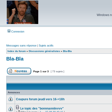
Windows ne 
Connexion
Messages sans réponse
|
Sujets actifs
Index du forum
»
Discussions généralistes
»
Bla-Bla
Bla-Bla
Page
1
sur
3
[ 73 sujets ]
Poster un nouveau sujet
Annonces
Coupure forum jeudi vers 16->18h
Aucun
message
non
Le topic des "bonnnanniivvvv"
lu
Fichier(s)
[
Aller à la page :
1
…
37
38
39
40
41
]