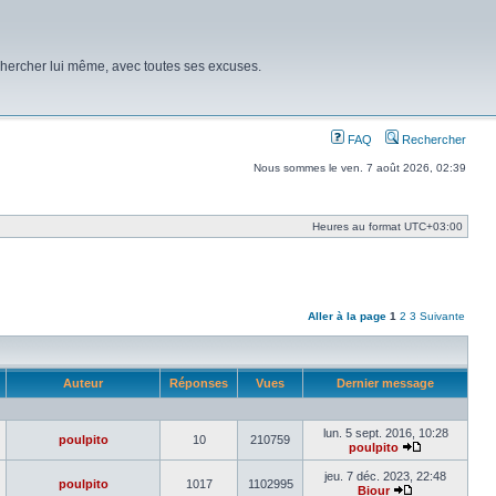
chercher lui même, avec toutes ses excuses.
FAQ
Rechercher
Nous sommes le ven. 7 août 2026, 02:39
Heures au format
UTC+03:00
Aller à la page
1
2
3
Suivante
Auteur
Réponses
Vues
Dernier message
lun. 5 sept. 2016, 10:28
poulpito
10
210759
poulpito
Voir
le
jeu. 7 déc. 2023, 22:48
poulpito
1017
1102995
dernier
Biour