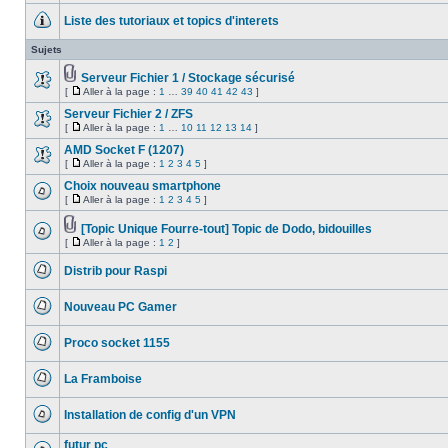
Aller
message
à
Liste des tutoriaux et topics d'interets
non
la
lu
Aucun
page
message
Sujets
non
lu
Serveur Fichier 1 / Stockage sécurisé
Fichier(s)
[
Aller à la page :
1
…
39
40
41
42
43
]
Aucun
joint(s)
Aller
message
à
Serveur Fichier 2 / ZFS
non
la
lu
[
Aller à la page :
1
…
10
11
12
13
14
]
Aucun
page
Aller
message
à
AMD Socket F (1207)
non
la
[
Aller à la page :
1
2
3
4
5
]
lu
Aucun
page
Aller
message
à
Choix nouveau smartphone
non
la
[
Aller à la page :
1
2
3
4
5
]
lu
Aucun
page
Aller
message
à
non
[Topic Unique Fourre-tout] Topic de Dodo, bidouilles
la
lu
Fichier(s)
page
[
Aller à la page :
1
2
]
Aucun
joint(s)
Aller
message
à
non
Distrib pour Raspi
la
lu
Aucun
page
message
Nouveau PC Gamer
non
lu
Aucun
message
Proco socket 1155
non
lu
Aucun
message
La Framboise
non
lu
Aucun
message
Installation de config d'un VPN
non
lu
Aucun
message
futur pc