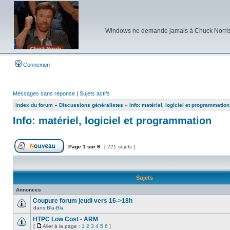
Windows ne demande jamais à Chuck Norris d'e
Connexion
Messages sans réponse
|
Sujets actifs
Index du forum
»
Discussions généralistes
»
Info: matériel, logiciel et programmation
Info: matériel, logiciel et programmation
Page
1
sur
9
[ 221 sujets ]
Poster un nouveau sujet
Sujets
Annonces
Coupure forum jeudi vers 16->18h
dans
Bla-Bla
Aucun
message
HTPC Low Cost - ARM
non
[
Aller à la page :
1
2
3
4
5
6
]
lu
Aucun