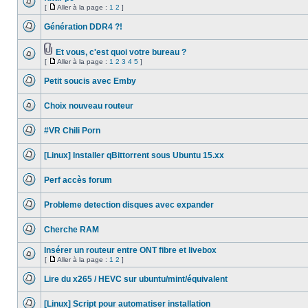
non
[
Aller à la page :
1
2
]
lu
Aucun
Aller
message
à
Génération DDR4 ?!
non
la
lu
Aucun
page
message
non
Et vous, c'est quoi votre bureau ?
lu
Fichier(s)
[
Aller à la page :
1
2
3
4
5
]
Aucun
joint(s)
Aller
message
à
non
Petit soucis avec Emby
la
lu
Aucun
page
message
Choix nouveau routeur
non
lu
Aucun
message
#VR Chili Porn
non
lu
Aucun
message
[Linux] Installer qBittorrent sous Ubuntu 15.xx
non
lu
Aucun
message
Perf accès forum
non
lu
Aucun
message
Probleme detection disques avec expander
non
lu
Aucun
message
Cherche RAM
non
lu
Aucun
message
Insérer un routeur entre ONT fibre et livebox
non
[
Aller à la page :
1
2
]
lu
Aucun
Aller
message
à
Lire du x265 / HEVC sur ubuntu/mint/équivalent
non
la
lu
Aucun
page
message
[Linux] Script pour automatiser installation
non