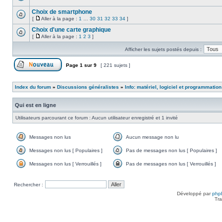
lu
Aucun
message
Choix de smartphone
non
[
Aller à la page :
1
…
30
31
32
33
34
]
lu
Aucun
Aller
message
à
Choix d'une carte graphique
non
la
[
Aller à la page :
1
2
3
]
lu
Aucun
page
Aller
message
à
Afficher les sujets postés depuis :
non
la
lu
page
Page
1
sur
9
[ 221 sujets ]
Poster un nouveau sujet
Index du forum
»
Discussions généralistes
»
Info: matériel, logiciel et programmation
Qui est en ligne
Utilisateurs parcourant ce forum : Aucun utilisateur enregistré et 1 invité
Messages non lus
Aucun message non lu
Messages
Aucun
non
message
Messages non lus [ Populaires ]
Pas de messages non lus [ Populaires ]
lus
non
Messages
Pas
lu
non
de
Messages non lus [ Verrouillés ]
Pas de messages non lus [ Verrouillés ]
lus
messages
Messages
Pas
[
non
non
de
Populaires
lus
lus
messages
Rechercher :
]
[
[
non
Populaires
Verrouillés
lus
Développé par
php
]
]
[
Tra
Verrouillés
]