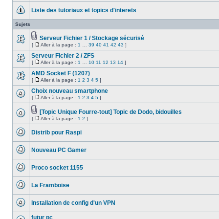
Aller
message
à
Liste des tutoriaux et topics d'interets
non
la
lu
Aucun
page
message
Sujets
non
lu
Serveur Fichier 1 / Stockage sécurisé
Fichier(s)
[
Aller à la page :
1
…
39
40
41
42
43
]
Aucun
joint(s)
Aller
message
à
Serveur Fichier 2 / ZFS
non
la
lu
[
Aller à la page :
1
…
10
11
12
13
14
]
Aucun
page
Aller
message
à
AMD Socket F (1207)
non
la
[
Aller à la page :
1
2
3
4
5
]
lu
Aucun
page
Aller
message
à
Choix nouveau smartphone
non
la
[
Aller à la page :
1
2
3
4
5
]
lu
Aucun
page
Aller
message
à
non
[Topic Unique Fourre-tout] Topic de Dodo, bidouilles
la
lu
Fichier(s)
page
[
Aller à la page :
1
2
]
Aucun
joint(s)
Aller
message
à
non
Distrib pour Raspi
la
lu
Aucun
page
message
Nouveau PC Gamer
non
lu
Aucun
message
Proco socket 1155
non
lu
Aucun
message
La Framboise
non
lu
Aucun
message
Installation de config d'un VPN
non
lu
Aucun
message
futur pc