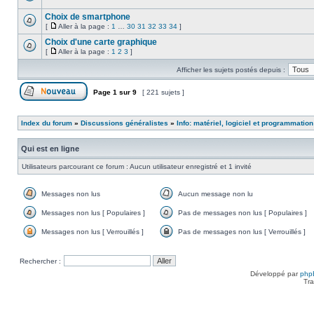
lu
Aucun
message
Choix de smartphone
non
[
Aller à la page :
1
…
30
31
32
33
34
]
lu
Aucun
Aller
message
à
Choix d'une carte graphique
non
la
[
Aller à la page :
1
2
3
]
lu
Aucun
page
Aller
message
à
Afficher les sujets postés depuis :
non
la
lu
page
Page
1
sur
9
[ 221 sujets ]
Poster un nouveau sujet
Index du forum
»
Discussions généralistes
»
Info: matériel, logiciel et programmation
Qui est en ligne
Utilisateurs parcourant ce forum : Aucun utilisateur enregistré et 1 invité
Messages non lus
Aucun message non lu
Messages
Aucun
non
message
Messages non lus [ Populaires ]
Pas de messages non lus [ Populaires ]
lus
non
Messages
Pas
lu
non
de
Messages non lus [ Verrouillés ]
Pas de messages non lus [ Verrouillés ]
lus
messages
Messages
Pas
[
non
non
de
Populaires
lus
lus
messages
Rechercher :
]
[
[
non
Populaires
Verrouillés
lus
Développé par
php
]
]
[
Tra
Verrouillés
]