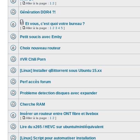
non
[
Aller à la page :
1
2
]
lu
Aucun
Aller
message
à
Génération DDR4 ?!
non
la
lu
Aucun
page
message
non
Et vous, c'est quoi votre bureau ?
lu
Fichier(s)
[
Aller à la page :
1
2
3
4
5
]
Aucun
joint(s)
Aller
message
à
non
Petit soucis avec Emby
la
lu
Aucun
page
message
Choix nouveau routeur
non
lu
Aucun
message
#VR Chili Porn
non
lu
Aucun
message
[Linux] Installer qBittorrent sous Ubuntu 15.xx
non
lu
Aucun
message
Perf accès forum
non
lu
Aucun
message
Probleme detection disques avec expander
non
lu
Aucun
message
Cherche RAM
non
lu
Aucun
message
Insérer un routeur entre ONT fibre et livebox
non
[
Aller à la page :
1
2
]
lu
Aucun
Aller
message
à
Lire du x265 / HEVC sur ubuntu/mint/équivalent
non
la
lu
Aucun
page
message
[Linux] Script pour automatiser installation
non