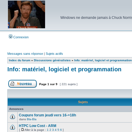
Windows ne demande jamais à Chuck Norris d'e
Connexion
Messages sans réponse
|
Sujets actifs
Index du forum
»
Discussions généralistes
»
Info: matériel, logiciel et programmation
Info: matériel, logiciel et programmation
Page
1
sur
9
[ 221 sujets ]
Poster un nouveau sujet
Sujets
Annonces
Coupure forum jeudi vers 16->18h
dans
Bla-Bla
Aucun
message
HTPC Low Cost - ARM
non
[
Aller à la page :
1
2
3
4
5
6
]
lu
Aucun