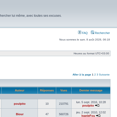
chercher lui même, avec toutes ses excuses.
FAQ
Rechercher
Nous sommes le sam. 8 août 2026, 06:18
Heures au format
UTC+03:00
Aller à la page
1
2
3
Suivante
Auteur
Réponses
Vues
Dernier message
lun. 5 sept. 2016, 10:28
poulpito
10
210791
poulpito
Voir
le
jeu. 2 sept. 2010, 12:02
Biour
47
560726
dernier
IvanleFou