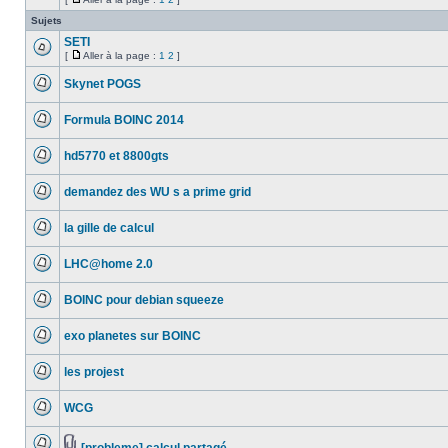
Aucun
joint(s)
Aller
message
à
Sujets
non
la
lu
SETI
page
[
Aller à la page :
1
2
]
Aucun
Aller
message
à
Skynet POGS
non
la
lu
Aucun
page
message
Formula BOINC 2014
non
lu
Aucun
message
hd5770 et 8800gts
non
lu
Aucun
message
demandez des WU s a prime grid
non
lu
Aucun
message
la gille de calcul
non
lu
Aucun
message
LHC@home 2.0
non
lu
Aucun
message
BOINC pour debian squeeze
non
lu
Aucun
message
exo planetes sur BOINC
non
lu
Aucun
message
les projest
non
lu
Aucun
message
WCG
non
lu
Aucun
message
non