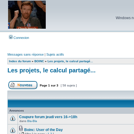
Windows ne 
Connexion
Messages sans réponse
|
Sujets actifs
Index du forum
»
BOINC
»
Les projets, le calcul partagé...
Les projets, le calcul partagé...
Page
1
sur
3
[ 58 sujets ]
Poster un nouveau sujet
Annonces
Coupure forum jeudi vers 16->18h
dans
Bla-Bla
Aucun
message
non
Boinc: User of the Day
lu
Fichier(s)
[
Aller à la page :
1
2
]