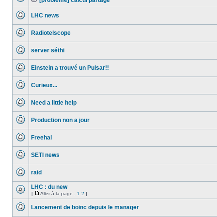
[probleme] calcul partagé
lu
Aucun
Fichier(s)
message
joint(s)
LHC news
non
lu
Aucun
message
Radiotelscope
non
lu
Aucun
message
server séthi
non
lu
Aucun
message
Einstein a trouvé un Pulsar!!
non
lu
Aucun
message
Curieux...
non
lu
Aucun
message
Need a little help
non
lu
Aucun
message
Production non a jour
non
lu
Aucun
message
Freehal
non
lu
Aucun
message
SETI news
non
lu
Aucun
message
raid
non
lu
Aucun
message
LHC : du new
non
[
Aller à la page :
1
2
]
lu
Aucun
Aller
message
à
Lancement de boinc depuis le manager
non
la
lu
Aucun
page