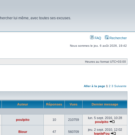
chercher lui même, avec toutes ses excuses.
FAQ
Rechercher
Nous sommes le jeu. 6 août 2026, 19:42
Heures au format
UTC+03:00
Aller à la page
1
2
3
Suivante
Auteur
Réponses
Vues
Dernier message
lun. 5 sept. 2016, 10:28
poulpito
10
210759
poulpito
Voir
le
jeu. 2 sept. 2010, 12:02
Biour
47
560709
dernier
IvanleFou