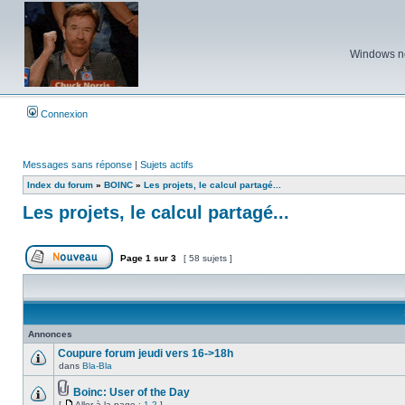
Windows ne 
Connexion
Messages sans réponse
|
Sujets actifs
Index du forum
»
BOINC
»
Les projets, le calcul partagé...
Les projets, le calcul partagé...
Page
1
sur
3
[ 58 sujets ]
Poster un nouveau sujet
Annonces
Coupure forum jeudi vers 16->18h
dans
Bla-Bla
Aucun
message
non
Boinc: User of the Day
lu
Fichier(s)
[
Aller à la page :
1
2
]