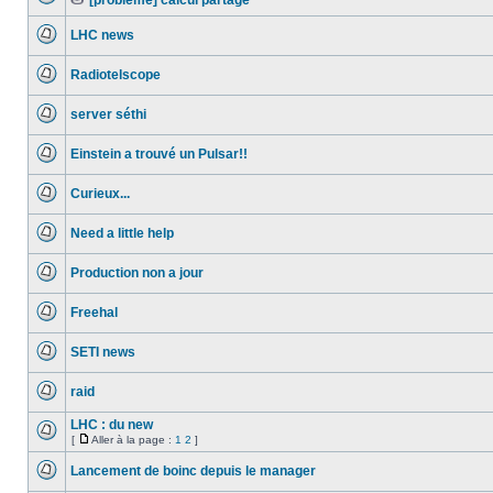
[probleme] calcul partagé
lu
Aucun
Fichier(s)
message
joint(s)
LHC news
non
lu
Aucun
message
Radiotelscope
non
lu
Aucun
message
server séthi
non
lu
Aucun
message
Einstein a trouvé un Pulsar!!
non
lu
Aucun
message
Curieux...
non
lu
Aucun
message
Need a little help
non
lu
Aucun
message
Production non a jour
non
lu
Aucun
message
Freehal
non
lu
Aucun
message
SETI news
non
lu
Aucun
message
raid
non
lu
Aucun
message
LHC : du new
non
[
Aller à la page :
1
2
]
lu
Aucun
Aller
message
à
Lancement de boinc depuis le manager
non
la
lu
Aucun
page