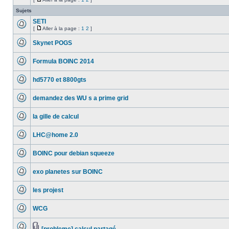
Aucun
joint(s)
Aller
message
à
Sujets
non
la
lu
SETI
page
[
Aller à la page :
1
2
]
Aucun
Aller
message
à
Skynet POGS
non
la
lu
Aucun
page
message
Formula BOINC 2014
non
lu
Aucun
message
hd5770 et 8800gts
non
lu
Aucun
message
demandez des WU s a prime grid
non
lu
Aucun
message
la gille de calcul
non
lu
Aucun
message
LHC@home 2.0
non
lu
Aucun
message
BOINC pour debian squeeze
non
lu
Aucun
message
exo planetes sur BOINC
non
lu
Aucun
message
les projest
non
lu
Aucun
message
WCG
non
lu
Aucun
message
non