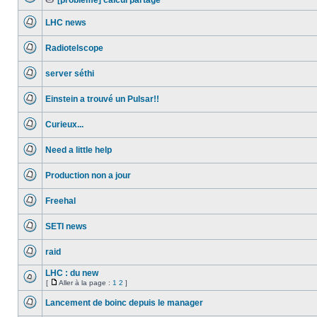
[probleme] calcul partagé
lu
Aucun
Fichier(s)
message
joint(s)
LHC news
non
lu
Aucun
message
Radiotelscope
non
lu
Aucun
message
server séthi
non
lu
Aucun
message
Einstein a trouvé un Pulsar!!
non
lu
Aucun
message
Curieux...
non
lu
Aucun
message
Need a little help
non
lu
Aucun
message
Production non a jour
non
lu
Aucun
message
Freehal
non
lu
Aucun
message
SETI news
non
lu
Aucun
message
raid
non
lu
Aucun
message
LHC : du new
non
[
Aller à la page :
1
2
]
lu
Aucun
Aller
message
à
Lancement de boinc depuis le manager
non
la
lu
Aucun
page