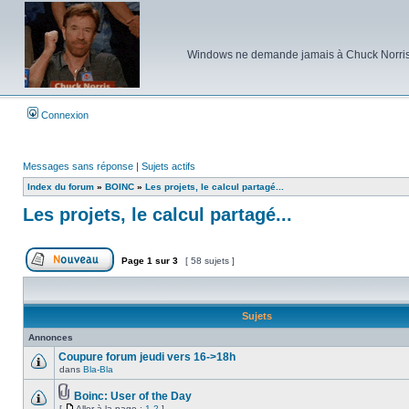
Windows ne demande jamais à Chuck Norris d'e
Connexion
Messages sans réponse
|
Sujets actifs
Index du forum
»
BOINC
»
Les projets, le calcul partagé...
Les projets, le calcul partagé...
Page
1
sur
3
[ 58 sujets ]
Poster un nouveau sujet
Sujets
Annonces
Coupure forum jeudi vers 16->18h
dans
Bla-Bla
Aucun
message
non
Boinc: User of the Day
lu
Fichier(s)
[
Aller à la page :
1
2
]