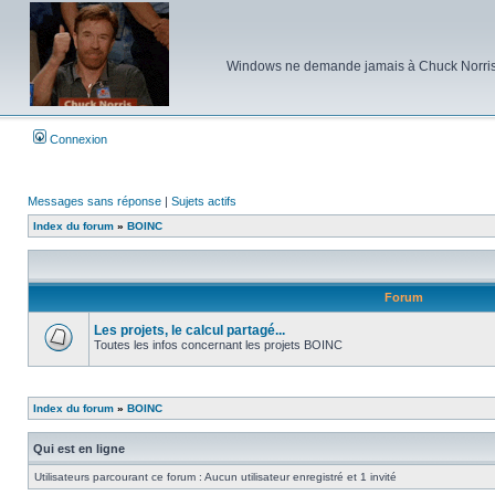
Windows ne demande jamais à Chuck Norris d'e
Connexion
Messages sans réponse
|
Sujets actifs
Index du forum
»
BOINC
Forum
Les projets, le calcul partagé...
Toutes les infos concernant les projets BOINC
Aucun
message
non
lu
Index du forum
»
BOINC
Qui est en ligne
Utilisateurs parcourant ce forum : Aucun utilisateur enregistré et 1 invité