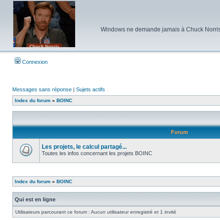
Windows ne demande jamais à Chuck Norris d'e
Connexion
Messages sans réponse
|
Sujets actifs
Index du forum
»
BOINC
Forum
Les projets, le calcul partagé...
Toutes les infos concernant les projets BOINC
Aucun
message
non
lu
Index du forum
»
BOINC
Qui est en ligne
Utilisateurs parcourant ce forum : Aucun utilisateur enregistré et 1 invité