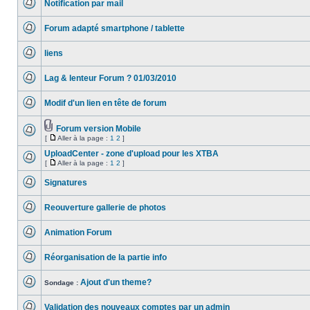
Notification par mail
Aucun
message
Forum adapté smartphone / tablette
non
lu
Aucun
message
liens
non
lu
Aucun
message
Lag & lenteur Forum ? 01/03/2010
non
lu
Aucun
message
Modif d'un lien en tête de forum
non
lu
Aucun
message
non
Forum version Mobile
lu
Fichier(s)
[
Aller à la page :
1
2
]
Aucun
joint(s)
Aller
message
à
UploadCenter - zone d'upload pour les XTBA
non
la
lu
[
Aller à la page :
1
2
]
Aucun
page
Aller
message
à
Signatures
non
la
lu
Aucun
page
message
Reouverture gallerie de photos
non
lu
Aucun
message
Animation Forum
non
lu
Aucun
message
Réorganisation de la partie info
non
lu
Aucun
message
Ajout d'un theme?
non
Sondage :
lu
Aucun
message
Validation des nouveaux comptes par un admin
non