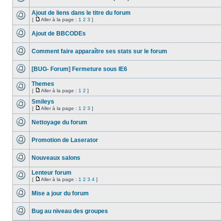
lu
Aucun
message
Ajout de liens dans le titre du forum
non
[
Aller à la page :
1
2
3
]
lu
Aucun
Aller
message
à
Ajout de BBCODEs
non
la
lu
Aucun
page
message
Comment faire apparaître ses stats sur le forum
non
lu
Aucun
message
[BUG- Forum] Fermeture sous IE6
non
lu
Aucun
message
Themes
non
[
Aller à la page :
1
2
]
lu
Aucun
Aller
message
à
Smileys
non
la
[
Aller à la page :
1
2
3
]
lu
Aucun
page
Aller
message
à
Nettoyage du forum
non
la
lu
Aucun
page
message
Promotion de Laserator
non
lu
Aucun
message
Nouveaux salons
non
lu
Aucun
message
Lenteur forum
non
[
Aller à la page :
1
2
3
4
]
lu
Aucun
Aller
message
à
Mise a jour du forum
non
la
lu
Aucun
page
message
Bug au niveau des groupes
non
lu
Aucun