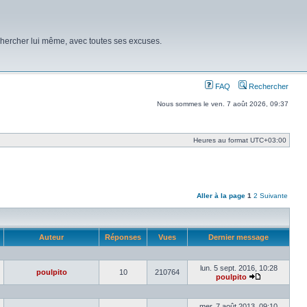
chercher lui même, avec toutes ses excuses.
FAQ
Rechercher
Nous sommes le ven. 7 août 2026, 09:37
Heures au format
UTC+03:00
Aller à la page
1
2
Suivante
Auteur
Réponses
Vues
Dernier message
lun. 5 sept. 2016, 10:28
poulpito
10
210764
poulpito
Voir
le
dernier
mer. 7 août 2013, 09:10