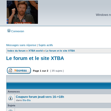
Windows ne 
Connexion
Messages sans réponse
|
Sujets actifs
Index du forum
»
XTBA world
»
Le forum et le site XTBA
Le forum et le site XTBA
Page
1
sur
2
[ 35 sujets ]
Poster un nouveau sujet
Annonces
Coupure forum jeudi vers 16->18h
dans
Bla-Bla
Aucun
message
Sujets
non
lu