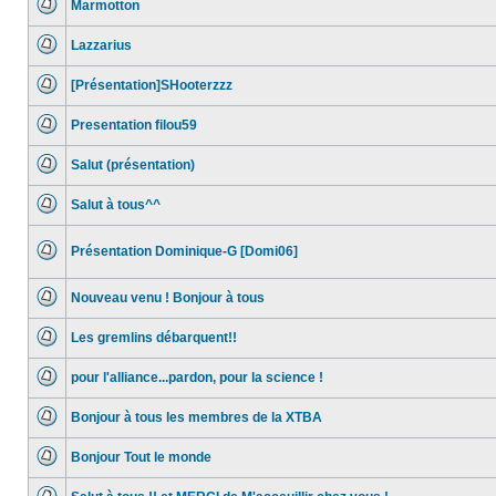
Marmotton
Aucun
message
Lazzarius
non
lu
Aucun
message
[Présentation]SHooterzzz
non
lu
Aucun
message
Presentation filou59
non
lu
Aucun
message
Salut (présentation)
non
lu
Aucun
message
Salut à tous^^
non
lu
Aucun
message
non
Présentation Dominique-G [Domi06]
lu
Aucun
message
non
Nouveau venu ! Bonjour à tous
lu
Aucun
message
Les gremlins débarquent!!
non
lu
Aucun
message
pour l'alliance...pardon, pour la science !
non
lu
Aucun
message
Bonjour à tous les membres de la XTBA
non
lu
Aucun
message
Bonjour Tout le monde
non
lu
Aucun
message