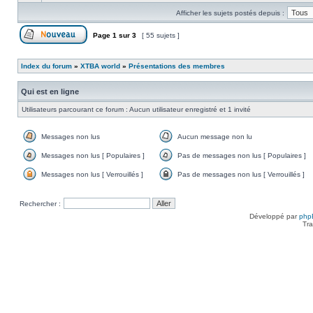
message
Afficher les sujets postés depuis :
non
lu
Page
1
sur
3
[ 55 sujets ]
Poster un nouveau sujet
Index du forum
»
XTBA world
»
Présentations des membres
Qui est en ligne
Utilisateurs parcourant ce forum : Aucun utilisateur enregistré et 1 invité
Messages non lus
Aucun message non lu
Messages
Aucun
non
message
Messages non lus [ Populaires ]
Pas de messages non lus [ Populaires ]
lus
non
Messages
Pas
lu
non
de
Messages non lus [ Verrouillés ]
Pas de messages non lus [ Verrouillés ]
lus
messages
Messages
Pas
[
non
non
de
Populaires
lus
lus
messages
Rechercher :
]
[
[
non
Populaires
Verrouillés
lus
Développé par
php
]
]
[
Tra
Verrouillés
]