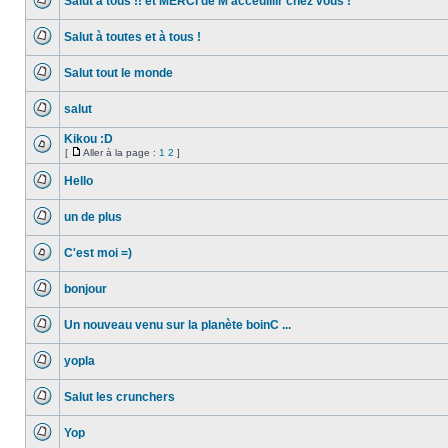
Salut à tous !! et MERCI de M'acceuillir chez vous !
non
lu
Aucun
message
Salut à toutes et à tous !
non
lu
Aucun
message
Salut tout le monde
non
lu
Aucun
message
salut
non
lu
Aucun
message
Kikou :D
non
[
Aller à la page :
1
2
]
lu
Aucun
Aller
message
à
Hello
non
la
lu
Aucun
page
message
un de plus
non
lu
Aucun
message
C'est moi =)
non
lu
Aucun
message
bonjour
non
lu
Aucun
message
Un nouveau venu sur la planète boinC ...
non
lu
Aucun
message
yopla
non
lu
Aucun
message
Salut les crunchers
non
lu
Aucun
message
Yop
non
lu
Aucun