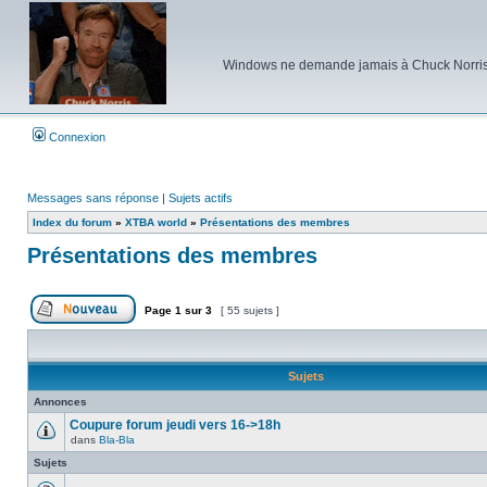
Windows ne demande jamais à Chuck Norris d'e
Connexion
Messages sans réponse
|
Sujets actifs
Index du forum
»
XTBA world
»
Présentations des membres
Présentations des membres
Page
1
sur
3
[ 55 sujets ]
Poster un nouveau sujet
Sujets
Annonces
Coupure forum jeudi vers 16->18h
dans
Bla-Bla
Aucun
message
Sujets
non
lu