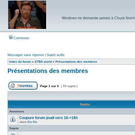
Windows ne demande jamais à Chuck Norris d'e
Connexion
Messages sans réponse
|
Sujets actifs
Index du forum
»
XTBA world
»
Présentations des membres
Présentations des membres
Page
1
sur
3
[ 55 sujets ]
Poster un nouveau sujet
Sujets
Annonces
Coupure forum jeudi vers 16->18h
dans
Bla-Bla
Aucun
message
Sujets
non
lu