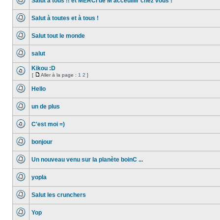
Salut à tous !! et MERCI de M'acceuillir chez vous !
non
lu
Aucun
message
Salut à toutes et à tous !
non
lu
Aucun
message
Salut tout le monde
non
lu
Aucun
message
salut
non
lu
Aucun
message
Kikou :D
non
[
Aller à la page :
1
2
]
lu
Aucun
Aller
message
à
Hello
non
la
lu
Aucun
page
message
un de plus
non
lu
Aucun
message
C'est moi =)
non
lu
Aucun
message
bonjour
non
lu
Aucun
message
Un nouveau venu sur la planète boinC ...
non
lu
Aucun
message
yopla
non
lu
Aucun
message
Salut les crunchers
non
lu
Aucun
message
Yop
non
lu
Aucun