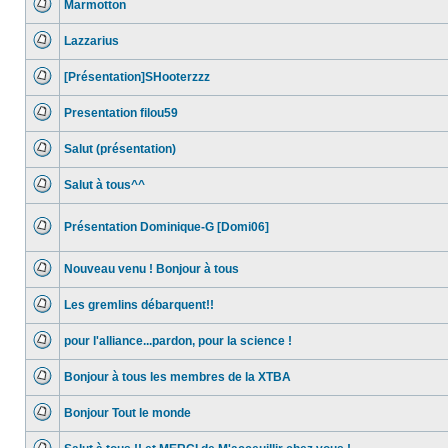
Marmotton
Aucun
message
Lazzarius
non
lu
Aucun
message
[Présentation]SHooterzzz
non
lu
Aucun
message
Presentation filou59
non
lu
Aucun
message
Salut (présentation)
non
lu
Aucun
message
Salut à tous^^
non
lu
Aucun
message
non
Présentation Dominique-G [Domi06]
lu
Aucun
message
non
Nouveau venu ! Bonjour à tous
lu
Aucun
message
Les gremlins débarquent!!
non
lu
Aucun
message
pour l'alliance...pardon, pour la science !
non
lu
Aucun
message
Bonjour à tous les membres de la XTBA
non
lu
Aucun
message
Bonjour Tout le monde
non
lu
Aucun
message