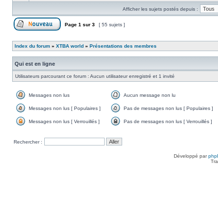
message
Afficher les sujets postés depuis :
non
lu
Page
1
sur
3
[ 55 sujets ]
Poster un nouveau sujet
Index du forum
»
XTBA world
»
Présentations des membres
Qui est en ligne
Utilisateurs parcourant ce forum : Aucun utilisateur enregistré et 1 invité
Messages non lus
Aucun message non lu
Messages
Aucun
non
message
Messages non lus [ Populaires ]
Pas de messages non lus [ Populaires ]
lus
non
Messages
Pas
lu
non
de
Messages non lus [ Verrouillés ]
Pas de messages non lus [ Verrouillés ]
lus
messages
Messages
Pas
[
non
non
de
Populaires
lus
lus
messages
Rechercher :
]
[
[
non
Populaires
Verrouillés
lus
]
]
[
Développé par
php
Verrouillés
Tra
]