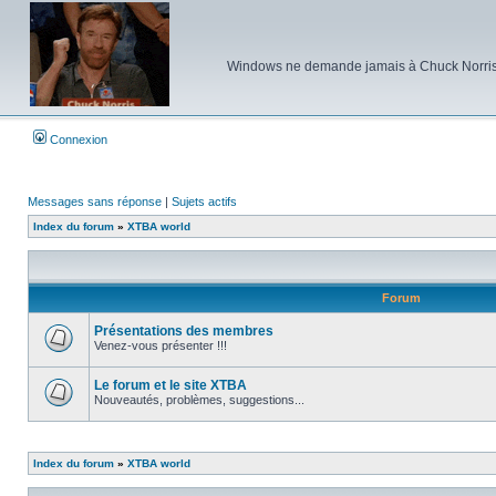
Windows ne demande jamais à Chuck Norris d'e
Connexion
Messages sans réponse
|
Sujets actifs
Index du forum
»
XTBA world
Forum
Présentations des membres
Venez-vous présenter !!!
Aucun
message
non
Le forum et le site XTBA
lu
Nouveautés, problèmes, suggestions...
Aucun
message
non
lu
Index du forum
»
XTBA world