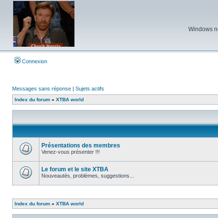
Windows ne 
Connexion
Messages sans réponse
|
Sujets actifs
Index du forum
»
XTBA world
Présentations des membres
Venez-vous présenter !!!
Aucun
message
non
Le forum et le site XTBA
lu
Nouveautés, problèmes, suggestions...
Aucun
message
non
lu
Index du forum
»
XTBA world