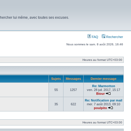
chercher lui même, avec toutes ses excuses.
FAQ
Rechercher
Nous sommes le sam. 8 août 2026, 16:46
Heures au format
UTC+03:00
Sujets
Messages
Dernier message
Re: Marmotton
55
1257
ven. 28 juil. 2017, 15:17
Biour
Voir le derni
Re: Notification par mail
35
622
mer. 7 août 2013, 09:10
poulpito
Voir le dern
Heures au format
UTC+03:00