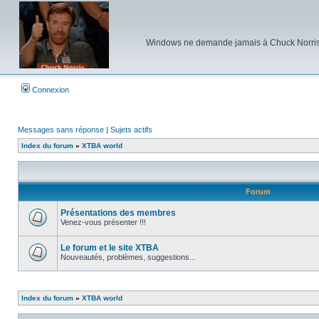
Windows ne demande jamais à Chuck Norris d'e
Connexion
Messages sans réponse
|
Sujets actifs
Index du forum
»
XTBA world
Forum
Présentations des membres
Venez-vous présenter !!!
Aucun
message
non
Le forum et le site XTBA
lu
Nouveautés, problèmes, suggestions...
Aucun
message
non
lu
Index du forum
»
XTBA world