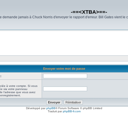
-==<XTBA>==-
demande jamais à Chuck Norris d'envoyer le rapport d'erreur. Bill Gates vient le 
Envoyer votre mot de passe
:
ciée à votre compte. Si vous
iée via votre panneau
it de l’adresse que vous avez
e enregistrement.
Développé par
phpBB
® Forum Software © phpBB Limited
Traduit par
phpBB-fr.com