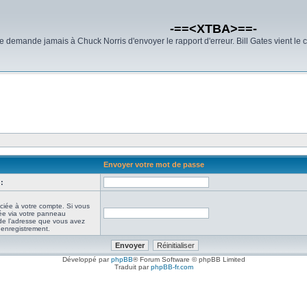
-==<XTBA>==-
demande jamais à Chuck Norris d'envoyer le rapport d'erreur. Bill Gates vient le 
Envoyer votre mot de passe
:
ciée à votre compte. Si vous
iée via votre panneau
it de l’adresse que vous avez
e enregistrement.
Développé par
phpBB
® Forum Software © phpBB Limited
Traduit par
phpBB-fr.com