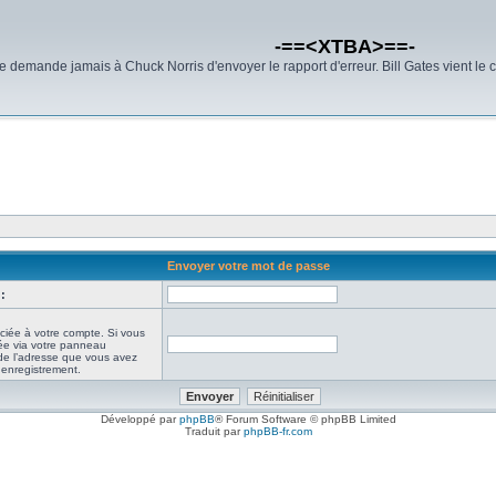
-==<XTBA>==-
demande jamais à Chuck Norris d'envoyer le rapport d'erreur. Bill Gates vient le 
Envoyer votre mot de passe
:
ciée à votre compte. Si vous
iée via votre panneau
it de l’adresse que vous avez
e enregistrement.
Développé par
phpBB
® Forum Software © phpBB Limited
Traduit par
phpBB-fr.com