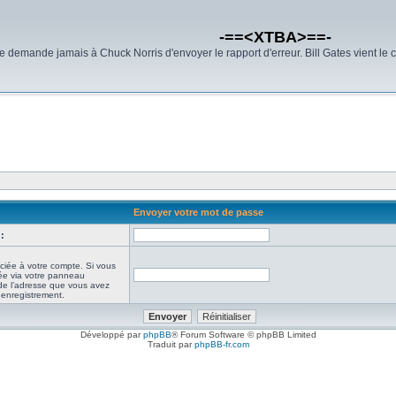
-==<XTBA>==-
demande jamais à Chuck Norris d'envoyer le rapport d'erreur. Bill Gates vient le 
Envoyer votre mot de passe
:
ciée à votre compte. Si vous
iée via votre panneau
it de l’adresse que vous avez
e enregistrement.
Développé par
phpBB
® Forum Software © phpBB Limited
Traduit par
phpBB-fr.com