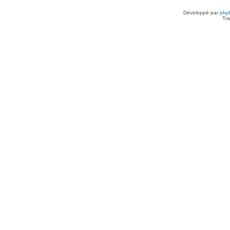
Développé par
php
Tra