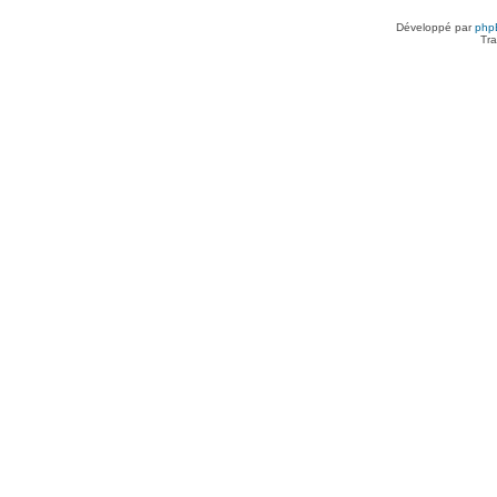
Développé par
php
Tra