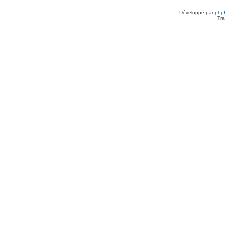
Développé par
php
Tra