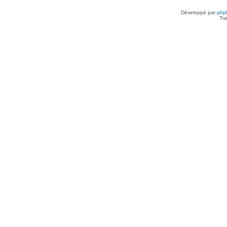
Développé par
php
Tra