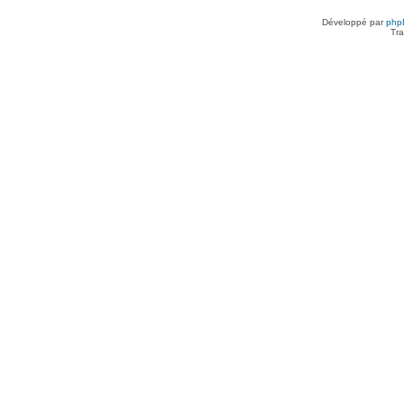
Développé par
php
Tra