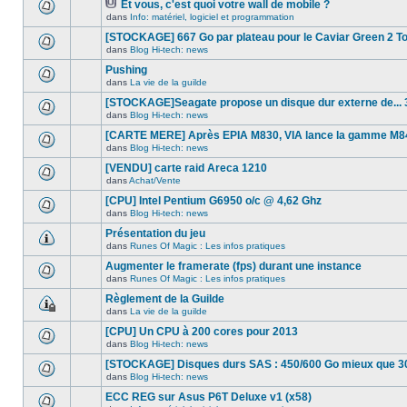
dans
message
Et vous, c'est quoi votre wall de mobile ?
ce
non-
Fichier(s)
dans
Info: matériel, logiciel et programmation
Aucun
sujet.
lu
joint(s)
nouveau
dans
[STOCKAGE] 667 Go par plateau pour le Caviar Green 2 T
message
ce
non-
dans
Blog Hi-tech: news
sujet.
Aucun
lu
nouveau
Pushing
dans
message
ce
dans
La vie de la guilde
non-
Aucun
sujet.
lu
nouveau
[STOCKAGE]Seagate propose un disque dur externe de... 
dans
message
ce
dans
Blog Hi-tech: news
non-
Aucun
sujet.
lu
nouveau
[CARTE MERE] Après EPIA M830, VIA lance la gamme M8
dans
message
ce
dans
Blog Hi-tech: news
non-
Aucun
sujet.
lu
nouveau
[VENDU] carte raid Areca 1210
dans
message
ce
dans
Achat/Vente
non-
Aucun
sujet.
lu
nouveau
[CPU] Intel Pentium G6950 o/c @ 4,62 Ghz
dans
message
ce
dans
Blog Hi-tech: news
non-
Aucun
sujet.
lu
nouveau
Présentation du jeu
dans
message
ce
dans
Runes Of Magic : Les infos pratiques
non-
Aucun
sujet.
lu
nouveau
Augmenter le framerate (fps) durant une instance
dans
message
ce
dans
Runes Of Magic : Les infos pratiques
non-
Aucun
sujet.
lu
nouveau
Règlement de la Guilde
dans
message
ce
dans
La vie de la guilde
non-
Ce
sujet.
lu
sujet
[CPU] Un CPU à 200 cores pour 2013
dans
est
ce
dans
Blog Hi-tech: news
verrouillé,
Aucun
sujet.
vous
nouveau
[STOCKAGE] Disques durs SAS : 450/600 Go mieux que 3
ne
message
pouvez
dans
Blog Hi-tech: news
non-
Aucun
pas
lu
nouveau
ECC REG sur Asus P6T Deluxe v1 (x58)
modifier
dans
message
de