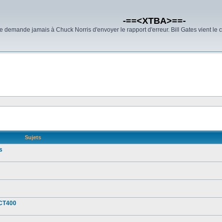
-==<XTBA>==-
demande jamais à Chuck Norris d'envoyer le rapport d'erreur. Bill Gates vient le 
Sujets
s
 CT400