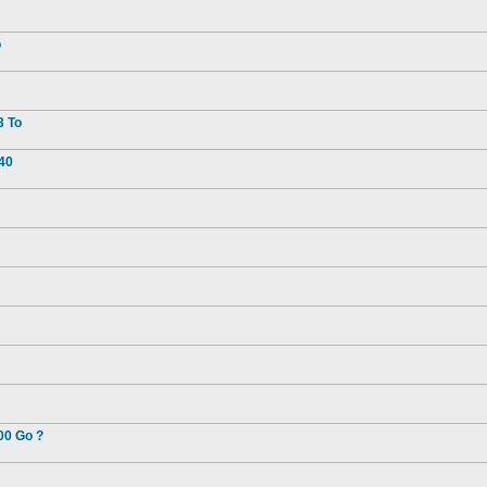
o
3 To
40
00 Go ?