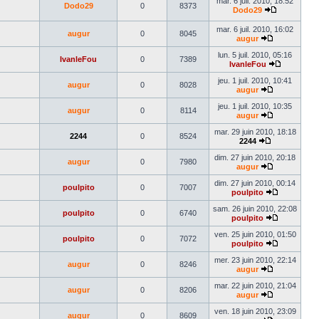
mar. 6 juil. 2010, 18:52
Dodo29
0
8373
dernier
Dodo29
message
Voir
le
mar. 6 juil. 2010, 16:02
augur
0
8045
dernier
augur
message
Voir
le
lun. 5 juil. 2010, 05:16
IvanleFou
0
7389
dernier
IvanleFou
message
Voir
le
jeu. 1 juil. 2010, 10:41
augur
0
8028
dernier
augur
Voir
message
le
jeu. 1 juil. 2010, 10:35
augur
0
8114
dernier
augur
message
Voir
le
mar. 29 juin 2010, 18:18
2244
0
8524
dernier
2244
Voir
message
le
dim. 27 juin 2010, 20:18
augur
0
7980
dernier
augur
message
Voir
le
dim. 27 juin 2010, 00:14
poulpito
0
7007
dernier
poulpito
message
Voir
le
sam. 26 juin 2010, 22:08
poulpito
0
6740
dernier
poulpito
message
Voir
le
ven. 25 juin 2010, 01:50
poulpito
0
7072
dernier
poulpito
message
Voir
le
mer. 23 juin 2010, 22:14
augur
0
8246
dernier
augur
Voir
message
le
mar. 22 juin 2010, 21:04
augur
0
8206
dernier
augur
message
Voir
le
ven. 18 juin 2010, 23:09
augur
0
8609