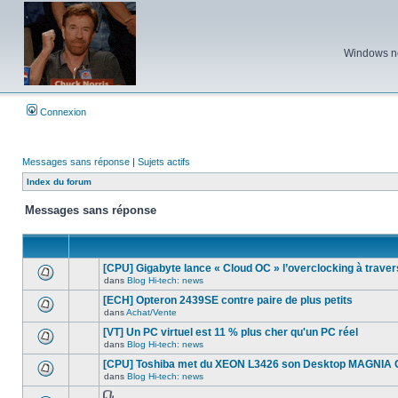
Windows ne 
Connexion
Messages sans réponse
|
Sujets actifs
Index du forum
Messages sans réponse
[CPU] Gigabyte lance « Cloud OC » l’overclocking à traver
dans
Blog Hi-tech: news
Aucun
nouveau
[ECH] Opteron 2439SE contre paire de plus petits
message
dans
Achat/Vente
non-
Aucun
lu
nouveau
[VT] Un PC virtuel est 11 % plus cher qu'un PC réel
dans
message
ce
dans
Blog Hi-tech: news
non-
Aucun
sujet.
lu
nouveau
[CPU] Toshiba met du XEON L3426 son Desktop MAGNIA
dans
message
ce
dans
Blog Hi-tech: news
non-
Aucun
sujet.
lu
nouveau