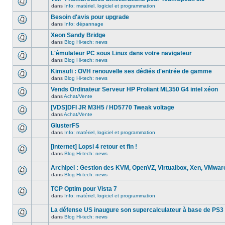
dans
message
ce
dans
Info: matériel, logiciel et programmation
non-
Aucun
sujet.
lu
nouveau
Besoin d'avis pour upgrade
dans
message
ce
dans
Info: dépannage
non-
Aucun
sujet.
lu
nouveau
Xeon Sandy Bridge
dans
message
ce
dans
Blog Hi-tech: news
non-
Aucun
sujet.
lu
nouveau
L'émulateur PC sous Linux dans votre navigateur
dans
message
ce
dans
Blog Hi-tech: news
non-
Aucun
sujet.
lu
nouveau
Kimsufi : OVH renouvelle ses dédiés d'entrée de gamme
dans
message
ce
dans
Blog Hi-tech: news
non-
Aucun
sujet.
lu
nouveau
Vends Ordinateur Serveur HP Proliant ML350 G4 intel xéon
dans
message
ce
dans
Achat/Vente
non-
Aucun
sujet.
lu
nouveau
[VDS]DFI JR M3H5 / HD5770 Tweak voltage
dans
message
ce
dans
Achat/Vente
non-
Aucun
sujet.
lu
nouveau
GlusterFS
dans
message
ce
dans
Info: matériel, logiciel et programmation
non-
Aucun
sujet.
lu
nouveau
dans
[internet] Lopsi 4 retour et fin !
message
ce
non-
dans
Blog Hi-tech: news
sujet.
Aucun
lu
nouveau
dans
Archipel : Gestion des KVM, OpenVZ, Virtualbox, Xen, VMwar
message
ce
non-
sujet.
dans
Blog Hi-tech: news
Aucun
lu
nouveau
dans
TCP Optim pour Vista 7
message
ce
non-
sujet.
dans
Info: matériel, logiciel et programmation
Aucun
lu
nouveau
dans
La défense US inaugure son supercalculateur à base de PS3
message
ce
non-
sujet.
dans
Blog Hi-tech: news
Aucun
lu