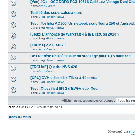
nouveau
dans
[Vds] 4Go - OCZ DDR3 PC3-10666 Gold Low Voltage Dual Ch
message
ce
dans
Achat/Vente
non-
sujet.
Aucun
lu
nouveau
Top500 des supercalculateurs
dans
message
ce
dans
Blog Hi-tech: news
non-
Aucun
sujet.
lu
nouveau
Test : Toshiba AC100. Un netbook sous Tegra 250 et Android.
dans
message
ce
dans
Blog Hi-tech: news
non-
Aucun
sujet.
lu
nouveau
[Jeux] L'annonce de Warcraft 4 à la BlizzCon 2010 ?
dans
message
ce
dans
Blog Hi-tech: news
non-
Aucun
sujet.
lu
nouveau
[Estime] 2 x HD4870
dans
message
ce
dans
Achat/Vente
non-
Aucun
sujet.
lu
nouveau
Dell rachète un spécialiste du stockage pour 1,15 milliard $
dans
message
ce
dans
Blog Hi-tech: news
non-
Aucun
sujet.
lu
nouveau
[TROUVE] Quadro NVS 420
dans
message
ce
dans
Achat/Vente
non-
Aucun
sujet.
lu
nouveau
[CPU] OVH utilise des Tilera à 64 cores
dans
message
ce
dans
Blog Hi-tech: news
non-
Aucun
sujet.
lu
nouveau
Test : Classified SR-2 d'EVGA et bi-Xeon
dans
message
ce
dans
Blog Hi-tech: news
non-
Aucun
sujet.
lu
nouveau
dans
Afficher les messages postés depuis :
message
ce
non-
Page
sujet.
2
sur
10
[ 239 résultats trouvés ]
lu
dans
ce
Index du forum
sujet.
Développé par
php
Tra