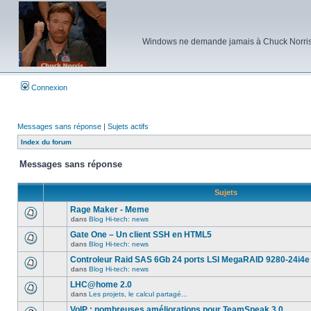
Windows ne demande jamais à Chuck Norris d'e
Connexion
Messages sans réponse
|
Sujets actifs
Index du forum
Messages sans réponse
Sujets
Rage Maker - Meme
dans
Blog Hi-tech: news
Aucun
nouveau
Gate One – Un client SSH en HTML5
message
dans
Blog Hi-tech: news
non-
Aucun
lu
nouveau
Controleur Raid SAS 6Gb 24 ports LSI MegaRAID 9280-24i4e
dans
message
ce
dans
Blog Hi-tech: news
non-
Aucun
sujet.
lu
nouveau
LHC@home 2.0
dans
message
ce
dans
Les projets, le calcul partagé...
non-
Aucun
sujet.
lu
nouveau
VoIP : nombreuses améliorations pour TeamSpeak 3.0