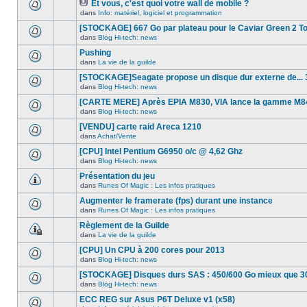
dans
message
Et vous, c'est quoi votre wall de mobile ?
ce
non-
Fichier(s)
dans
Info: matériel, logiciel et programmation
Aucun
sujet.
lu
joint(s)
nouveau
dans
[STOCKAGE] 667 Go par plateau pour le Caviar Green 2 T
message
ce
non-
dans
Blog Hi-tech: news
sujet.
Aucun
lu
nouveau
Pushing
dans
message
ce
dans
La vie de la guilde
non-
Aucun
sujet.
lu
nouveau
[STOCKAGE]Seagate propose un disque dur externe de... 
dans
message
ce
dans
Blog Hi-tech: news
non-
Aucun
sujet.
lu
nouveau
[CARTE MERE] Après EPIA M830, VIA lance la gamme M8
dans
message
ce
dans
Blog Hi-tech: news
non-
Aucun
sujet.
lu
nouveau
[VENDU] carte raid Areca 1210
dans
message
ce
dans
Achat/Vente
non-
Aucun
sujet.
lu
nouveau
[CPU] Intel Pentium G6950 o/c @ 4,62 Ghz
dans
message
ce
dans
Blog Hi-tech: news
non-
Aucun
sujet.
lu
nouveau
Présentation du jeu
dans
message
ce
dans
Runes Of Magic : Les infos pratiques
non-
Aucun
sujet.
lu
nouveau
Augmenter le framerate (fps) durant une instance
dans
message
ce
dans
Runes Of Magic : Les infos pratiques
non-
Aucun
sujet.
lu
nouveau
Règlement de la Guilde
dans
message
ce
dans
La vie de la guilde
non-
Ce
sujet.
lu
sujet
[CPU] Un CPU à 200 cores pour 2013
dans
est
ce
dans
Blog Hi-tech: news
verrouillé,
Aucun
sujet.
vous
nouveau
[STOCKAGE] Disques durs SAS : 450/600 Go mieux que 3
ne
message
pouvez
dans
Blog Hi-tech: news
non-
Aucun
pas
lu
nouveau
ECC REG sur Asus P6T Deluxe v1 (x58)
modifier
dans
message
de