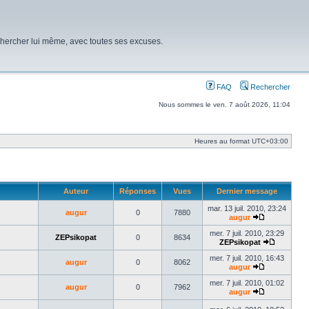
chercher lui même, avec toutes ses excuses.
FAQ
Rechercher
Nous sommes le ven. 7 août 2026, 11:04
Heures au format
UTC+03:00
Auteur
Réponses
Vues
Dernier message
mar. 13 juil. 2010, 23:24
augur
0
7880
augur
Voir
le
mer. 7 juil. 2010, 23:29
ZEPsikopat
0
8634
dernier
ZEPsikopat
message
Voir
le
mer. 7 juil. 2010, 16:43
augur
0
8062
dernier
augur
Voir
message
le
mer. 7 juil. 2010, 01:02
augur
0
7962
dernier
augur
message
Voir
le