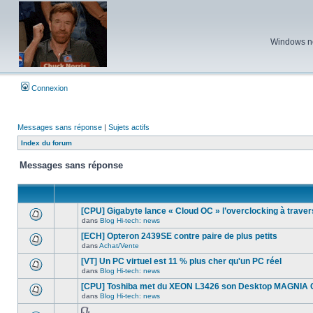
Windows ne 
Connexion
Messages sans réponse
|
Sujets actifs
Index du forum
Messages sans réponse
[CPU] Gigabyte lance « Cloud OC » l’overclocking à traver
dans
Blog Hi-tech: news
Aucun
nouveau
[ECH] Opteron 2439SE contre paire de plus petits
message
dans
Achat/Vente
non-
Aucun
lu
nouveau
[VT] Un PC virtuel est 11 % plus cher qu'un PC réel
dans
message
ce
dans
Blog Hi-tech: news
non-
Aucun
sujet.
lu
nouveau
[CPU] Toshiba met du XEON L3426 son Desktop MAGNIA
dans
message
ce
dans
Blog Hi-tech: news
non-
Aucun
sujet.
lu
nouveau