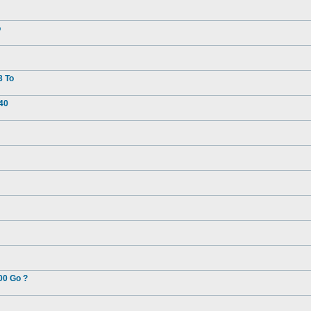
o
3 To
40
00 Go ?