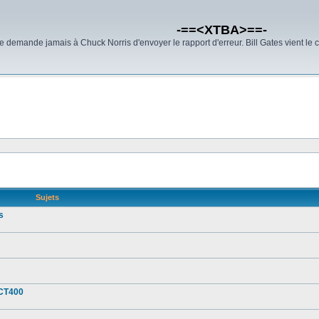
-==<XTBA>==-
demande jamais à Chuck Norris d'envoyer le rapport d'erreur. Bill Gates vient le 
Sujets
s
 CT400