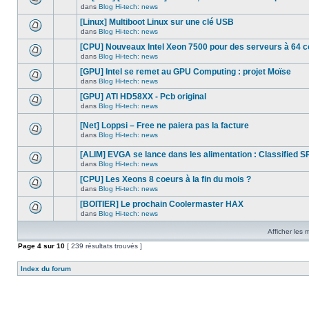
ce
non-
Fichier(s)
dans
Blog Hi-tech: news
Aucun
sujet.
lu
joint(s)
nouveau
dans
[Linux] Multiboot Linux sur une clé USB
message
ce
non-
dans
Blog Hi-tech: news
sujet.
Aucun
lu
nouveau
[CPU] Nouveaux Intel Xeon 7500 pour des serveurs à 64 
dans
message
ce
dans
Blog Hi-tech: news
non-
Aucun
sujet.
lu
nouveau
[GPU] Intel se remet au GPU Computing : projet Moïse
dans
message
ce
dans
Blog Hi-tech: news
non-
Aucun
sujet.
lu
nouveau
[GPU] ATI HD58XX - Pcb original
dans
message
ce
dans
Blog Hi-tech: news
non-
Aucun
sujet.
lu
nouveau
dans
[Net] Loppsi – Free ne paiera pas la facture
message
ce
non-
dans
Blog Hi-tech: news
sujet.
Aucun
lu
nouveau
dans
[ALIM] EVGA se lance dans les alimentation : Classified S
message
ce
non-
sujet.
dans
Blog Hi-tech: news
Aucun
lu
nouveau
dans
[CPU] Les Xeons 8 coeurs à la fin du mois ?
message
ce
dans
Blog Hi-tech: news
non-
sujet.
Aucun
lu
nouveau
[BOITIER] Le prochain Coolermaster HAX
dans
message
ce
dans
Blog Hi-tech: news
non-
Aucun
sujet.
lu
nouveau
dans
Afficher les
message
ce
non-
Page
4
sur
sujet.
10
[ 239 résultats trouvés ]
lu
dans
ce
Index du forum
sujet.