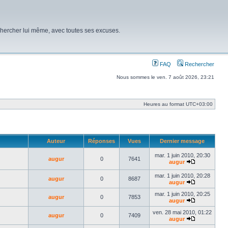
chercher lui même, avec toutes ses excuses.
FAQ
Rechercher
Nous sommes le ven. 7 août 2026, 23:21
Heures au format
UTC+03:00
Auteur
Réponses
Vues
Dernier message
mar. 1 juin 2010, 20:30
augur
0
7641
augur
Voir
le
mar. 1 juin 2010, 20:28
augur
0
8687
dernier
augur
message
Voir
le
mar. 1 juin 2010, 20:25
augur
0
7853
dernier
augur
message
Voir
le
ven. 28 mai 2010, 01:22
augur
0
7409
dernier
augur
message
Voir