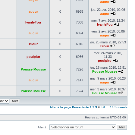
dernier
augur
message
Voir
le
jeu. 22 avr. 2010, 02:06
augur
0
6965
dernier
augur
message
Voir
le
mer. 7 avr. 2010, 12:34
IvanleFou
0
7868
dernier
IvanleFou
message
Voir
le
ven. 2 avr. 2010, 08:06
augur
0
6894
dernier
augur
Voir
message
le
jeu. 25 mars 2010, 22:53
Biour
0
6916
dernier
Biour
Voir
message
le
mer. 24 mars 2010,
dernier
poulpito
0
6966
11:33
message
poulpito
Voir
le
jeu. 18 mars 2010, 12:51
Pousse Mousse
0
7226
dernier
Pousse Mousse
message
Voir
le
mar. 9 mars 2010, 00:28
augur
0
7147
dernier
augur
Voir
messa
le
mer. 3 mars 2010, 18:37
Pousse Mousse
0
7524
dernier
Pousse Mousse
message
Voir
le
dernier
messa
Aller à la page
Précédente
1
2
3
4
5
6
…
10
Suivante
Heures au format
UTC+03:00
Aller à :