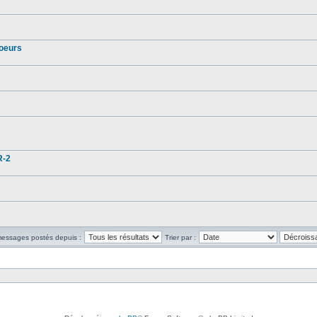
coeurs
R-2
 messages postés depuis :
Trier par :