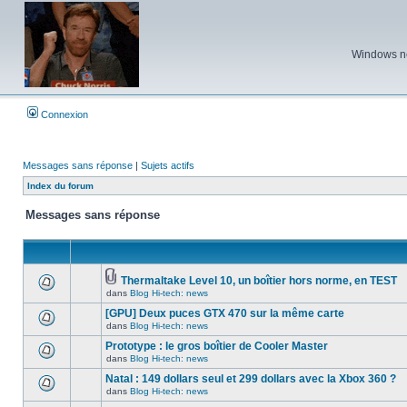
Windows ne 
Connexion
Messages sans réponse
|
Sujets actifs
Index du forum
Messages sans réponse
Thermaltake Level 10, un boîtier hors norme, en TEST
Fichier(s)
dans
Blog Hi-tech: news
Aucun
joint(s)
nouveau
[GPU] Deux puces GTX 470 sur la même carte
message
non-
dans
Blog Hi-tech: news
Aucun
lu
nouveau
Prototype : le gros boîtier de Cooler Master
dans
message
ce
dans
Blog Hi-tech: news
non-
Aucun
sujet.
lu
nouveau
Natal : 149 dollars seul et 299 dollars avec la Xbox 360 ?
dans
message
ce
dans
Blog Hi-tech: news
non-
Aucun
sujet.
lu
nouveau