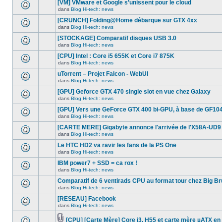
[VM] VMware et Google s’unissent pour le cloud
dans
message
ce
dans
Blog Hi-tech: news
non-
Aucun
sujet.
lu
nouveau
[CRUNCH] Folding@Home débarque sur GTX 4xx
dans
message
ce
dans
Blog Hi-tech: news
non-
Aucun
sujet.
lu
nouveau
[STOCKAGE] Comparatif disques USB 3.0
dans
message
ce
dans
Blog Hi-tech: news
non-
Aucun
sujet.
lu
nouveau
[CPU] Intel : Core i5 655K et Core i7 875K
dans
message
ce
dans
Blog Hi-tech: news
non-
Aucun
sujet.
lu
nouveau
uTorrent – Projet Falcon - WebUI
dans
message
ce
dans
Blog Hi-tech: news
non-
Aucun
sujet.
lu
nouveau
[GPU] Geforce GTX 470 single slot en vue chez Galaxy
dans
message
ce
dans
Blog Hi-tech: news
non-
Aucun
sujet.
lu
nouveau
[GPU] Vers une GeForce GTX 400 bi-GPU, à base de GF104
dans
message
ce
dans
Blog Hi-tech: news
non-
Aucun
sujet.
lu
nouveau
[CARTE MERE] Gigabyte annonce l'arrivée de l'X58A-UD9
dans
message
ce
dans
Blog Hi-tech: news
non-
Aucun
sujet.
lu
nouveau
Le HTC HD2 va ravir les fans de la PS One
dans
message
ce
dans
Blog Hi-tech: news
non-
Aucun
sujet.
lu
nouveau
IBM power7 + SSD = ca rox !
dans
message
ce
dans
Blog Hi-tech: news
non-
Aucun
sujet.
lu
nouveau
Comparatif de 6 ventirads CPU au format tour chez Big Br
dans
message
ce
dans
Blog Hi-tech: news
non-
Aucun
sujet.
lu
nouveau
[RESEAU] Facebook
dans
message
ce
dans
Blog Hi-tech: news
non-
Aucun
sujet.
lu
nouveau
dans
message
[CPU] [Carte Mère] Core i3, H55 et carte mère µATX en 