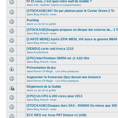
dans
message
Et vous, c'est quoi votre wall de mobile ?
ce
non-
Fichier(s)
dans
Info: matériel, logiciel et programmation
Aucun
sujet.
lu
joint(s)
nouveau
dans
[STOCKAGE] 667 Go par plateau pour le Caviar Green 2 To
message
ce
non-
dans
Blog Hi-tech: news
sujet.
Aucun
lu
nouveau
Pushing
dans
message
ce
dans
La vie de la guilde
non-
Aucun
sujet.
lu
nouveau
[STOCKAGE]Seagate propose un disque dur externe de... 3 T
dans
message
ce
dans
Blog Hi-tech: news
non-
Aucun
sujet.
lu
nouveau
[CARTE MERE] Après EPIA M830, VIA lance la gamme M840
dans
message
ce
dans
Blog Hi-tech: news
non-
Aucun
sujet.
lu
nouveau
[VENDU] carte raid Areca 1210
dans
message
ce
dans
Achat/Vente
non-
Aucun
sujet.
lu
nouveau
[CPU] Intel Pentium G6950 o/c @ 4,62 Ghz
dans
message
ce
dans
Blog Hi-tech: news
non-
Aucun
sujet.
lu
nouveau
Présentation du jeu
dans
message
ce
dans
Runes Of Magic : Les infos pratiques
non-
Aucun
sujet.
lu
nouveau
Augmenter le framerate (fps) durant une instance
dans
message
ce
dans
Runes Of Magic : Les infos pratiques
non-
Aucun
sujet.
lu
nouveau
Règlement de la Guilde
dans
message
ce
dans
La vie de la guilde
non-
Ce
sujet.
lu
sujet
[CPU] Un CPU à 200 cores pour 2013
dans
est
ce
dans
Blog Hi-tech: news
verrouillé,
Aucun
sujet.
vous
nouveau
[STOCKAGE] Disques durs SAS : 450/600 Go mieux que 300 
ne
message
pouvez
dans
Blog Hi-tech: news
non-
Aucun
pas
lu
nouveau
ECC REG sur Asus P6T Deluxe v1 (x58)
modifier
dans
message
de