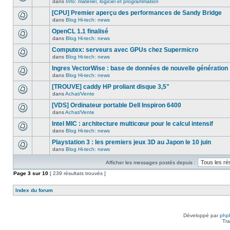
ce
dans
Info: matériel, logiciel et programmation
non-
Aucun
messages
sujet.
lu
nouveau
ou
[CPU] Premier aperçu des performances de Sandy Bridge
dans
message
poster
ce
dans
Blog Hi-tech: news
non-
de
Aucun
sujet.
lu
réponse.
nouveau
OpenCL 1.1 finalisé
dans
message
ce
dans
Blog Hi-tech: news
non-
Aucun
sujet.
lu
nouveau
Computex: serveurs avec GPUs chez Supermicro
dans
message
ce
dans
Blog Hi-tech: news
non-
Aucun
sujet.
lu
nouveau
Ingres VectorWise : base de données de nouvelle génération
dans
message
ce
dans
Blog Hi-tech: news
non-
Aucun
sujet.
lu
nouveau
[TROUVE] caddy HP proliant disque 3,5"
dans
message
ce
dans
Achat/Vente
non-
Aucun
sujet.
lu
nouveau
[VDS] Ordinateur portable Dell Inspiron 6400
dans
message
ce
dans
Achat/Vente
non-
Aucun
sujet.
lu
nouveau
Intel MIC : architecture multicœur pour le calcul intensif
dans
message
ce
dans
Blog Hi-tech: news
non-
Aucun
sujet.
lu
nouveau
Playstation 3 : les premiers jeux 3D au Japon le 10 juin
dans
message
ce
dans
Blog Hi-tech: news
non-
Aucun
sujet.
lu
nouveau
dans
Afficher les messages postés depuis :
message
ce
non-
Page
sujet.
3
sur
10
[ 239 résultats trouvés ]
lu
dans
ce
Index du forum
sujet.
Développé par
php
Tra