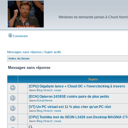
Windows ne demande jamais à Chuck Norris d'e
Connexion
Messages sans réponse
|
Sujets actifs
Index du forum
Messages sans réponse
Sujets
[CPU] Gigabyte lance « Cloud OC » l’overclocking à travers
dans
Blog Hi-tech: news
Aucun
nouveau
[ECH] Opteron 2439SE contre paire de plus petits
message
dans
Achat/Vente
non-
Aucun
lu
nouveau
[VT] Un PC virtuel est 11 % plus cher qu'un PC réel
dans
message
ce
dans
Blog Hi-tech: news
non-
Aucun
sujet.
lu
nouveau
[CPU] Toshiba met du XEON L3426 son Desktop MAGNIA CT
dans
message
ce
dans
Blog Hi-tech: news
non-
Aucun
sujet.
lu
nouveau