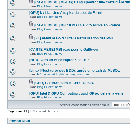
dans
message
[CARTE MERE] MSI Big Bang Xpower : une carte mère 'ult
ce
non-
Fichier(s)
dans
Blog Hi-tech: news
Aucun
sujet.
lu
joint(s)
nouveau
dans
[GPU] Nvidia: Une Anaylse du coût du Fermi
message
ce
non-
dans
Blog Hi-tech: news
sujet.
Aucun
lu
nouveau
dans
message
[CARTE MERE] DFI : ION / LGA 775 arrive en France
ce
non-
Fichier(s)
dans
Blog Hi-tech: news
sujet.
Aucun
lu
joint(s)
nouveau
dans
message
ce
[VT] VMware Go facilite la virtualisation des PME
non-
sujet.
Fichier(s)
dans
Blog Hi-tech: news
lu
Aucun
joint(s)
dans
nouveau
ce
[CARTE MERE] MSI paré pour le Gulftwon
message
sujet.
non-
dans
Blog Hi-tech: news
Aucun
lu
nouveau
dans
[HDD] Vers un Velociraptor 600 Go ?
message
ce
dans
Blog Hi-tech: news
non-
sujet.
Aucun
lu
nouveau
[Linux] Restaurer ses BDDs après un crash de MySQL
dans
message
ce
dans
Info: matériel, logiciel et programmation
non-
Aucun
sujet.
lu
nouveau
dans
message
[CPU] Gulftown sera le Core i7-980X
ce
non-
Fichier(s)
dans
Blog Hi-tech: news
Aucun
sujet.
lu
joint(s)
nouveau
dans
[GPU] Intel & GPU Computing : quid IGP actuels et à venir
message
ce
non-
dans
Blog Hi-tech: news
sujet.
Aucun
lu
nouveau
dans
Afficher les messages postés depuis :
message
ce
non-
sujet.
Page
5
sur
10
[ 239 résultats trouvés ]
lu
dans
ce
Index du forum
sujet.