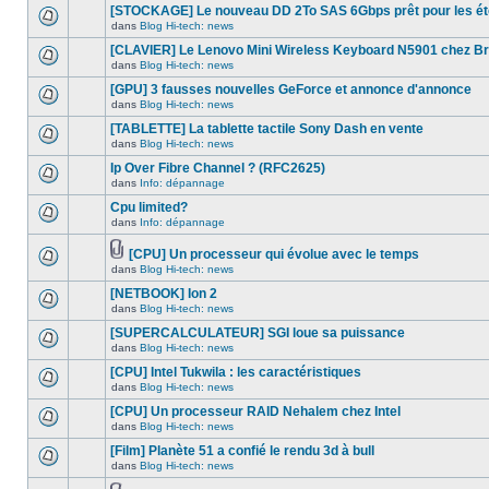
nouveau
dans
[STOCKAGE] Le nouveau DD 2To SAS 6Gbps prêt pour les ét
message
ce
dans
Blog Hi-tech: news
non-
sujet.
Aucun
lu
nouveau
[CLAVIER] Le Lenovo Mini Wireless Keyboard N5901 chez B
dans
message
ce
dans
Blog Hi-tech: news
non-
Aucun
sujet.
lu
nouveau
[GPU] 3 fausses nouvelles GeForce et annonce d'annonce
dans
message
ce
dans
Blog Hi-tech: news
non-
Aucun
sujet.
lu
nouveau
[TABLETTE] La tablette tactile Sony Dash en vente
dans
message
ce
dans
Blog Hi-tech: news
non-
Aucun
sujet.
lu
nouveau
Ip Over Fibre Channel ? (RFC2625)
dans
message
ce
dans
Info: dépannage
non-
Aucun
sujet.
lu
nouveau
Cpu limited?
dans
message
ce
dans
Info: dépannage
non-
Aucun
sujet.
lu
nouveau
dans
message
[CPU] Un processeur qui évolue avec le temps
ce
non-
Fichier(s)
dans
Blog Hi-tech: news
Aucun
sujet.
lu
joint(s)
nouveau
dans
[NETBOOK] Ion 2
message
ce
non-
dans
Blog Hi-tech: news
sujet.
Aucun
lu
nouveau
[SUPERCALCULATEUR] SGI loue sa puissance
dans
message
ce
dans
Blog Hi-tech: news
non-
Aucun
sujet.
lu
nouveau
[CPU] Intel Tukwila : les caractéristiques
dans
message
ce
dans
Blog Hi-tech: news
non-
Aucun
sujet.
lu
nouveau
[CPU] Un processeur RAID Nehalem chez Intel
dans
message
ce
dans
Blog Hi-tech: news
non-
Aucun
sujet.
lu
nouveau
[Film] Planète 51 a confié le rendu 3d à bull
dans
message
ce
dans
Blog Hi-tech: news
non-
Aucun
sujet.
lu
nouveau