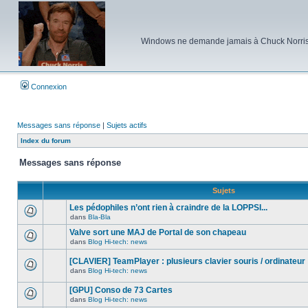
Windows ne demande jamais à Chuck Norris d'e
Connexion
Messages sans réponse
|
Sujets actifs
Index du forum
Messages sans réponse
Sujets
Les pédophiles n’ont rien à craindre de la LOPPSI...
dans
Bla-Bla
Aucun
nouveau
Valve sort une MAJ de Portal de son chapeau
message
dans
Blog Hi-tech: news
non-
Aucun
lu
nouveau
dans
[CLAVIER] TeamPlayer : plusieurs clavier souris / ordinateur
message
ce
non-
dans
Blog Hi-tech: news
sujet.
Aucun
lu
nouveau
dans
[GPU] Conso de 73 Cartes
message
ce
non-
sujet.
dans
Blog Hi-tech: news
Aucun
lu