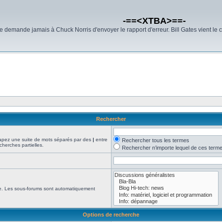
-==<XTBA>==-
demande jamais à Chuck Norris d'envoyer le rapport d'erreur. Bill Gates vient le 
Rechercher
Tapez une suite de mots séparés par des
|
entre
Rechercher tous les termes
cherches partielles.
Rechercher n’importe lequel de ces term
che. Les sous-forums sont automatiquement
Options de recherche